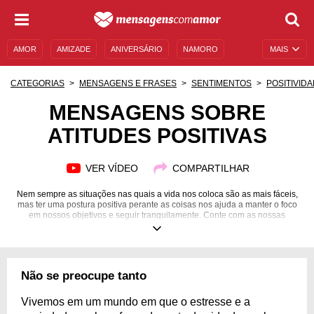
AMOR
AMIZADE
ANIVERSÁRIO
NAMORO
MAIS
SENTIMENTOS
LEGENDAS
DATAS ESPECIAIS
CATEGORIAS
MENSAGENS E FRASES
SENTIMENTOS
POSITIVID
UNIVERSO FEMININO
AUTOAJUDA
DESCULPAS
MENSAGENS SOBRE
ATITUDES POSITIVAS
MENSAGENS E FRASES
MENSAGENS DE ANIVERSÁRIO
ENTRETENIMENTO
FAMOSOS
BÍBLIA
VER VÍDEO
COMPARTILHAR
Nem sempre as situações nas quais a vida nos coloca são as mais fáceis,
mas ter uma postura positiva perante as coisas nos ajuda a manter o foco
em nossos objetivos e seguir tranquilamente. Conte com as nossas
mensagens para te motivar e enxergue o copo meio cheio!
Não se preocupe tanto
Vivemos em um mundo em que o estresse e a