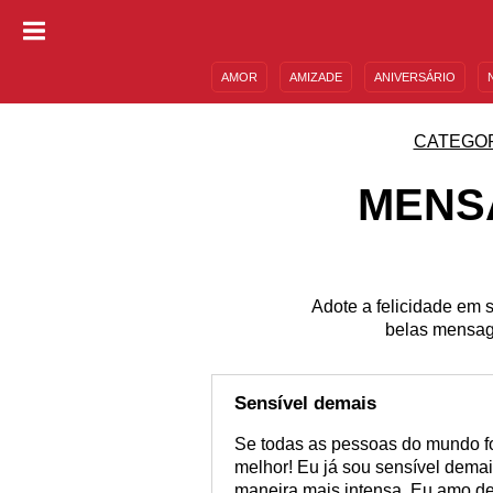
AMOR
AMIZADE
ANIVERSÁRIO
DESCULPAS
MENSAGENS E FRASES
CATEGO
MENS
Adote a felicidade em 
belas mensage
Sensível demais
Se todas as pessoas do mundo f
melhor! Eu já sou sensível demai
maneira mais intensa. Eu amo de