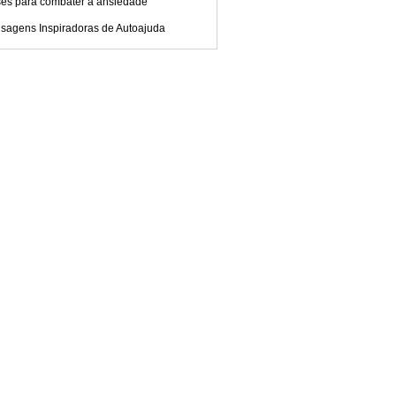
ses para combater a ansiedade
sagens Inspiradoras de Autoajuda