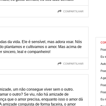
COMPARTILHAR
das da vida. Ele é sensível, mas adora voar. Nós
CO
do plantamos e cultivamos o amor. Mas acima de
Fra
r sincero, leal e companheiro!
Eu s
COMPARTILHAR
Aut
Fra
A g
Fras
amizade, um não consegue viver sem o outro.
Fra
 amar o outro? Se viu, não há amizade de
ança que o amor precisa, enquanto isso o amor dá
Eu 
A amizade conquista de forma faceira, o amor