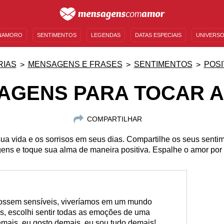
NAMORO
SENTIMENTOS
LEGENDAS
DATAS ESPECIAIS
UNIVERSO
MENSAGENS DE ANIVERSÁRIO
ENTRETENIMENTO
FAMOSOS
BÍBLIA
RIAS
MENSAGENS E FRASES
SENTIMENTOS
POSI
AGENS PARA TOCAR A
COMPARTILHAR
sua vida e os sorrisos em seus dias. Compartilhe os seus senti
ns e toque sua alma de maneira positiva. Espalhe o amor por 
ossem sensíveis, viveríamos em um mundo
s, escolhi sentir todas as emoções de uma
mais, eu gosto demais, eu sou tudo demais!