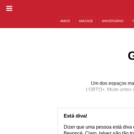
AMOR
AMIZADE
ANIVERSÁRIO
DESCULPAS
MENSAGENS E FRASES
Um dos espaços mai
LGBTQ+. Muito antes da
que se tornaram referê
mundo kitsch. Hoje em d
e vídeos que virali
LGBTQ+ e não fique mai
Está diva!
Dizer que uma pessoa está diva é
Beyoncé. Claro, talvez não tão t