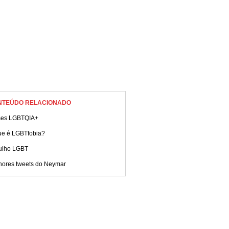
NTEÚDO RELACIONADO
ses LGBTQIA+
ue é LGBTfobia?
ulho LGBT
hores tweets do Neymar