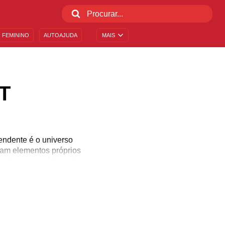
 FEMININO
AUTOAJUDA
MAIS
T
ndente é o universo
aram elementos próprios
o de características do
otáveis de memes, gírias
material do universo
mpartilhada no grupinho