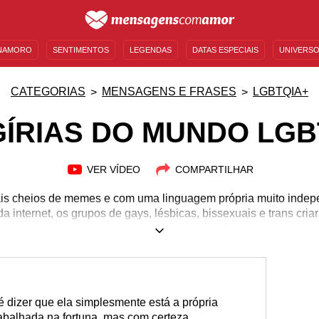
NAMORO
SENTIMENTOS
LEGENDAS
DATAS ESPECIAIS
UNIVERSO
MENSAGENS DE ANIVERSÁRIO
ENTRETENIMENTO
FAMOSOS
BÍBLIA
CATEGORIAS
MENSAGENS E FRASES
LGBTQIA+
GÍRIAS DO MUNDO LGB
VER VÍDEO
COMPARTILHAR
s cheios de memes e com uma linguagem própria muito indepe
 internet, os grupos de gays, lésbicas, bissexuais e trans cri
ncias na cultura de massa, como o culto às dicas pop e o recurs
ia, redes sociais como o Twitter e o Instagram são fontes inesg
zam com frequência. Acompanhe essa nossa seleção acurada de 
s boiando ao acompanhar aquela postagem cheia de humor co
de amigas.
 dizer que ela simplesmente está a própria
rabalhada na fortuna, mas com certeza