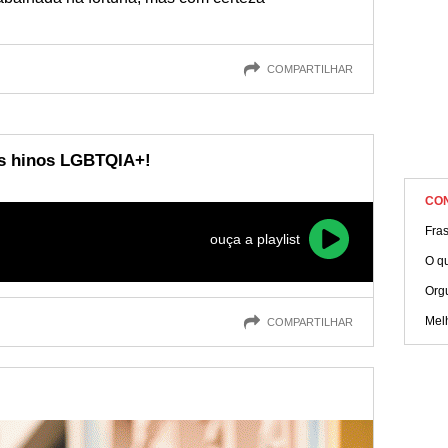
COMPARTILHAR
s hinos LGBTQIA+!
CO
Fra
ouça a playlist
O q
Org
Mel
COMPARTILHAR