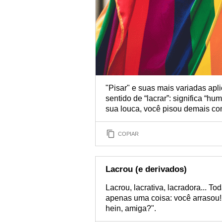
"Pisar" e suas mais variadas a
sentido de “lacrar”: significa “h
sua louca, você pisou demais com
COPIAR
Lacrou (e derivados)
Lacrou, lacrativa, lacradora... T
apenas uma coisa: você arrasou!
hein, amiga?".