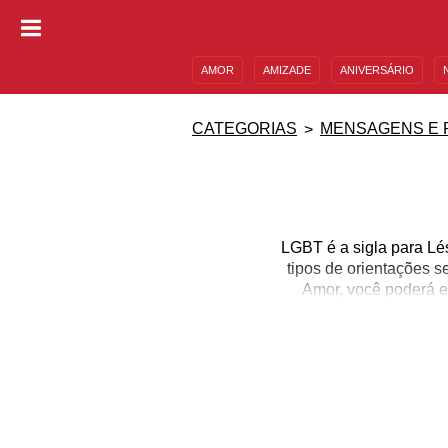
AMOR
AMIZADE
ANIVERSÁRIO
DESCULPAS
MENSAGENS E FRASES
CATEGORIAS
MENSAGENS E 
LGBT é a sigla para Lé
tipos de orientações 
Amor, você poderá e
comunidade. E também p
contas, tudo se tra
s
Não é sobre homem e mul
esconder e respeitar o
verdadeiro se apai