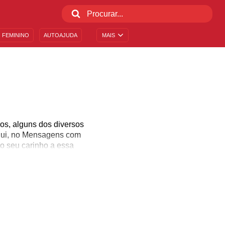
 FEMININO
AUTOAJUDA
MAIS
os, alguns dos diversos
Aqui, no Mensagens com
o seu carinho a essa
r. Porque, no final das
nto o amor não for o
a.
de padrões, deixar de se
ico, o exterior. O amor
creditamos no amor,