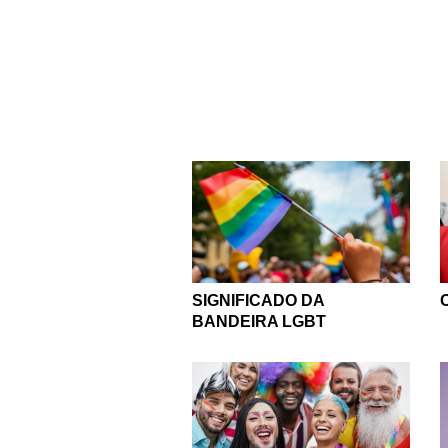
acreditamos no poder de
e por is
Por isso que o orgulho L
e gritar ao mundo um “e
lados para não ouvir aos
que faz com que esse se
O mundo seri
SIGNIFICADO DA
BANDEIRA LGBT