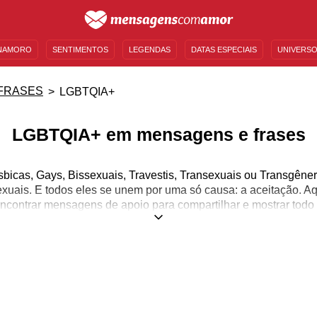
NAMORO
SENTIMENTOS
LEGENDAS
DATAS ESPECIAIS
UNIVERSO
MENSAGENS DE ANIVERSÁRIO
ENTRETENIMENTO
FAMOSOS
BÍBLIA
FRASES
LGBTQIA+
LGBTQIA+ em mensagens e frases
sbicas, Gays, Bissexuais, Travestis, Transexuais ou Transgêner
sexuais. E todos eles se unem por uma só causa: a aceitação. 
ncontrar mensagens de apoio para compartilhar e mostrar todo 
oderá encontrar textos para se identificar, refletir e se aceita
ta apenas de amor: o amor-próprio e o amor ao próximo. E enqua
uficiente para fazer com que o mundo viva em paz, haverá guerr
her, é sobre identidade. É sobre ser você mesmo, se libertar 
 seu próprio ser. Além do mais, o amor verdadeiro não olha o fís
xona por aquilo que está no íntimo, dentro do coração. E nós a