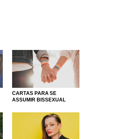
 que o amor é um direito
sse amor.
er vergonha de se mostrar
reciso não olhar para os
A diversidade do amor é o
é o que faz com que cada
s diferenças!
CARTAS PARA SE
ASSUMIR BISSEXUAL