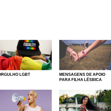
sse sentimento e em seu poder sobre as pessoas. Acreditamos
so que todos devem se permitir amar, seja lá de qual forma for e
GBT é tão importante! É preciso vestir a camisa do amor, não t
u te amo”, independentemente de quem seja a outra pessoa. É p
 julgamentos e seguir em frente com o único objetivo de amar. 
ntimento seja tão bonito, assim como a diversidade da nação 
pessoa seja única e tenha as suas belezas particulares!
a chato se vivêssemos na mesmice, não é mesmo? Viva todas a
ORGULHO LGBT
MENSAGENS DE APOIO
PARA FILHA LÉSBICA