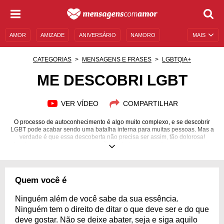
AMOR
AMIZADE
ANIVERSÁRIO
NAMORO
MAIS
SENTIMENTOS
LEGENDAS
DATAS ESPECIAIS
CATEGORIAS
MENSAGENS E FRASES
LGBTQIA+
UNIVERSO FEMININO
AUTOAJUDA
DESCULPAS
ME DESCOBRI LGBT
MENSAGENS E FRASES
MENSAGENS DE ANIVERSÁRIO
VER VÍDEO
COMPARTILHAR
ENTRETENIMENTO
FAMOSOS
BÍBLIA
O processo de autoconhecimento é algo muito complexo, e se descobrir
LGBT pode acabar sendo uma batalha interna para muitas pessoas. Mas a
verdade é que essa descoberta não precisa ser assim, tão dolorosa!
Inspire-se com mensagens que vão te ajudar a se aceitar exatamente do
jeito que você é.
Quem você é
Ninguém além de você sabe da sua essência.
Ninguém tem o direito de ditar o que deve ser e do que
deve gostar. Não se deixe abater, seja e siga aquilo