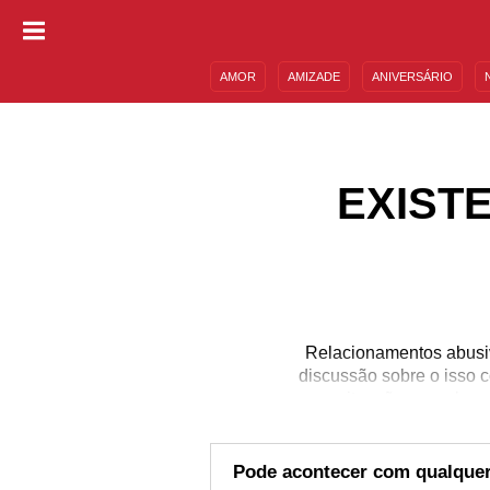
AMOR
AMIZADE
ANIVERSÁRIO
DESCULPAS
MENSAGENS E FRASES
EXIST
Relacionamentos abusi
discussão sobre o isso c
mas situações envolvend
existe uma imagem de qu
não vai bem são: ciúmes
casais cis heterossexua
Pode acontecer com qualque