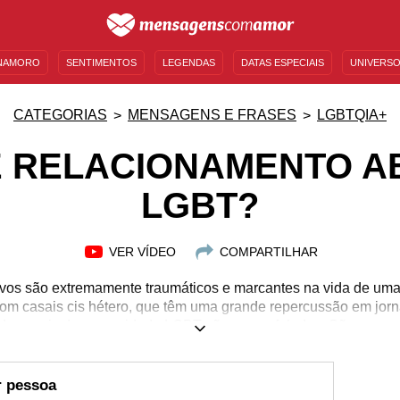
NAMORO
SENTIMENTOS
LEGENDAS
DATAS ESPECIAIS
UNIVERSO
MENSAGENS DE ANIVERSÁRIO
ENTRETENIMENTO
FAMOSOS
BÍBLIA
CATEGORIAS
MENSAGENS E FRASES
LGBTQIA+
E RELACIONAMENTO A
LGBT?
VER VÍDEO
COMPARTILHAR
vos são extremamente traumáticos e marcantes na vida de um
om casais cis hétero, que têm uma grande repercussão em jornai
o casais da comunidade LGBT são pouco faladas. São casos di
e todos eles são pessoas abertas e desconstruídas. Indícios 
, chantagens, manipulações, proibições, entre outras coisas
is. Você já passou, está passando ou conhece alguém que está
r pessoa