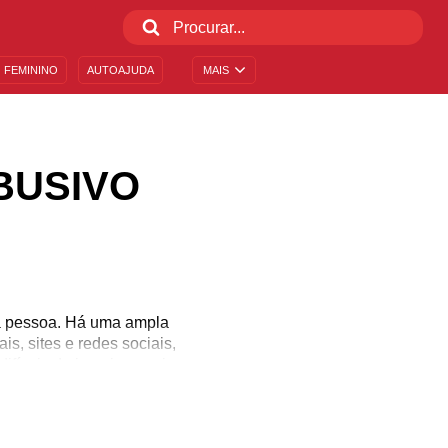
 FEMININO
AUTOAJUDA
MAIS
BUSIVO
a pessoa. Há uma ampla
s, sites e redes sociais,
fíceis de imaginar, pois
de que um relacionamento
 que também são comuns a
 nessa situação? Leia as