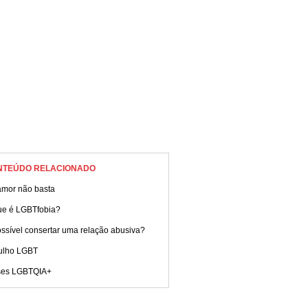
NTEÚDO RELACIONADO
amor não basta
ue é LGBTfobia?
ssível consertar uma relação abusiva?
ulho LGBT
ses LGBTQIA+