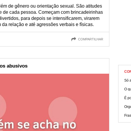
informações a seguir e envie para alguém que precise!
ém de gênero ou orientação sexual. São atitudes
de de cada pessoa. Começam com brincadeirinhas
vertidos, para depois se intensificarem, virarem
da relação e até agressões verbais e físicas.
COMPARTILHAR
os abusivos
CO
Só 
O q
É po
Org
Fra