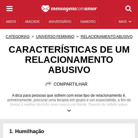
AMOR
AMIZADE
ANIVERSÁRIO
NAMORO
MAIS
SENTIMENTOS
LEGENDAS
DATAS ESPECIAIS
CATEGORIAS
UNIVERSO FEMININO
RELACIONAMENTO ABUSIVO
UNIVERSO FEMININO
AUTOAJUDA
DESCULPAS
CARACTERÍSTICAS DE UM
RELACIONAMENTO
MENSAGENS E FRASES
MENSAGENS DE ANIVERSÁRIO
ABUSIVO
ENTRETENIMENTO
FAMOSOS
BÍBLIA
COMPARTILHAR
A dica para pessoas que sofrem com esse tipo de relacionamento é,
primeiramente, procurar uma terapia em grupo e um especialista, a fim de
tomar a melhor decisão para seguir em frente. Depois de refletir sobre
tudo, fuja de relacionamentos que sejam tóxicos!
1. Humilhação