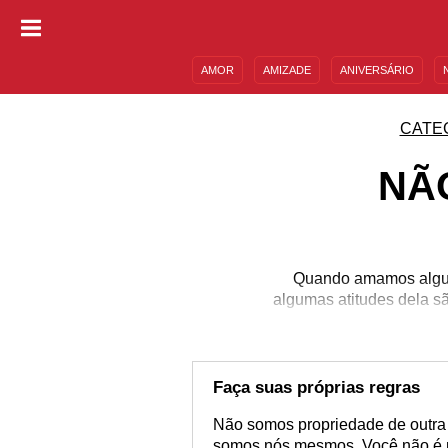
AMOR
AMIZADE
ANIVERSÁRIO
DESCULPAS
MENSAGENS E FRASES
CATE
NÃ
Quando amamos algué
algumas atitudes dela s
qu
Faça suas próprias regras
Não somos propriedade de outra
somos nós mesmos. Você não é 