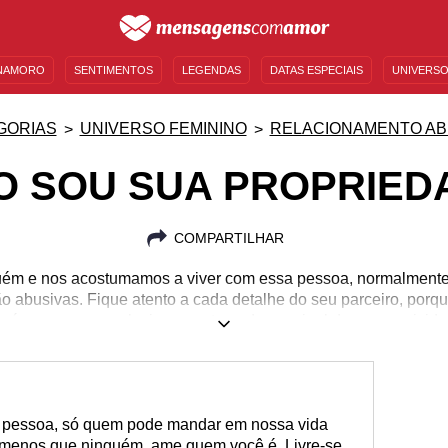
NAMORO
SENTIMENTOS
LEGENDAS
DATAS ESPECIAIS
UNIVERSO
MENSAGENS DE ANIVERSÁRIO
ENTRETENIMENTO
FAMOSOS
BÍBLIA
GORIAS
UNIVERSO FEMININO
RELACIONAMENTO AB
O SOU SUA PROPRIED
COMPARTILHAR
m e nos acostumamos a viver com essa pessoa, normalment
ão abusivas. Fique atento a cada detalhe do seu parceiro, porq
e é comum num relacionamento pode ser sinal de possessivida
 pessoa, só quem pode mandar em nossa vida
menos que ninguém, ame quem você é. Livre-se