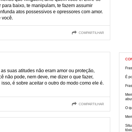
 para baixo, te manipulam, te fazem assumir
onfunda atos possessivos e opressores com amor.
 você.
COMPARTILHAR
CO
Fra
 as suas atitudes não eram amor ou proteção,
ê não pode, nem deve, me dizer o que fazer,
É po
isso, é sobre aceitar o outro do modo como ele é.
Fra
Men
abu
COMPARTILHAR
O q
Men
Sit
tóxi