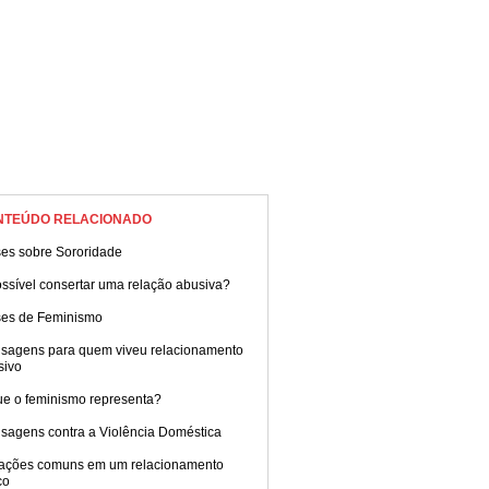
NTEÚDO RELACIONADO
ses sobre Sororidade
ssível consertar uma relação abusiva?
ses de Feminismo
sagens para quem viveu relacionamento
sivo
ue o feminismo representa?
sagens contra a Violência Doméstica
uações comuns em um relacionamento
co