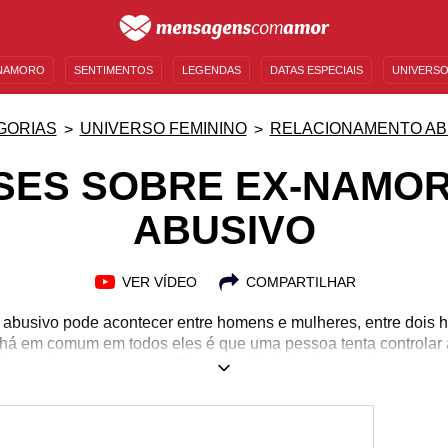
NAMORO
SENTIMENTOS
LEGENDAS
DATAS ESPECIAIS
UNIVERSO
MENSAGENS DE ANIVERSÁRIO
ENTRETENIMENTO
FAMOSOS
BÍBLIA
GORIAS
UNIVERSO FEMININO
RELACIONAMENTO AB
SES SOBRE EX-NAMO
ABUSIVO
VER VÍDEO
COMPARTILHAR
abusivo pode acontecer entre homens e mulheres, entre dois 
há em comum em todos eles é que uma pessoa tenta controlar a 
la pode manter contato. Caso ela não haja de acordo com o que
isicamente ou das duas formas. Não há justificativa para comp
ladores. Um relacionamento deve se basear em amor, respeito,
nsando sobre tudo isso, leia frases sobre ex-namorado abusivo 