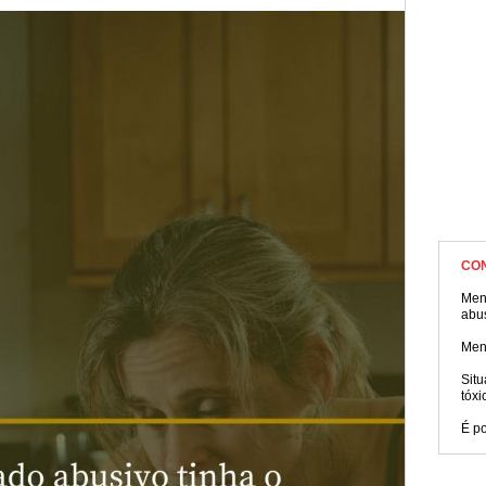
sentimentos para conscientizar outras pessoas!
CO
Men
abu
Men
Sit
tóxi
É po