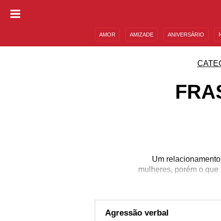
AMOR
AMIZADE
ANIVERSÁRIO
DESCULPAS
MENSAGENS E FRASES
CATE
FRA
Um relacionamento 
mulheres, porém o que 
deve agir e com quem e
punida verbalmente, f
controladores e manipu
Para continuar pe
Agressão verbal