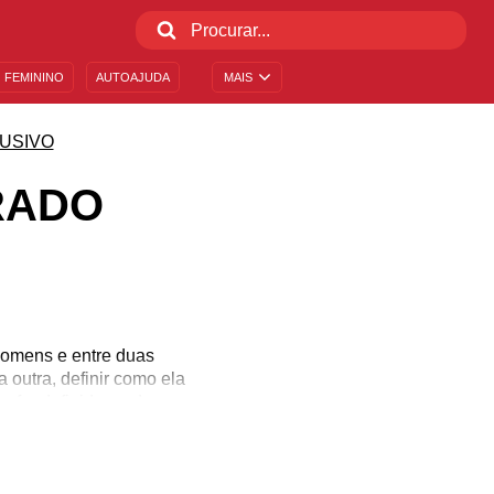
 FEMININO
AUTOAJUDA
MAIS
USIVO
RADO
homens e entre duas
outra, definir como ela
 for definido, pode ser
ortamentos agressivos,
 atenção e compreensão.
e compartilhe seus