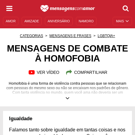
AMOR
AMIZADE
ANIVERSÁRIO
NAMORO
MAIS
SENTIMENTOS
LEGENDAS
DATAS ESPECIAIS
CATEGORIAS
MENSAGENS E FRASES
LGBTQIA+
UNIVERSO FEMININO
AUTOAJUDA
DESCULPAS
MENSAGENS DE COMBATE
À HOMOFOBIA
MENSAGENS E FRASES
MENSAGENS DE ANIVERSÁRIO
ENTRETENIMENTO
FAMOSOS
BÍBLIA
VER VÍDEO
COMPARTILHAR
Homofobia é uma forma de violência contra pessoas que se relacionam
com pessoas do mesmo sexo ou não se encaixam nos padrões de gênero.
Com tanta violência no mundo, quem você ama não deveria ser um
problema. Expresse com uma mensagem seu combate ao preconceito.
Igualdade
Falamos tanto sobre igualdade em tantas coisas e nos