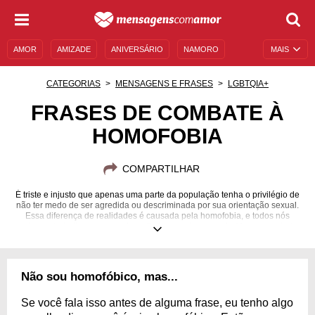
AMOR
AMIZADE
ANIVERSÁRIO
NAMORO
MAIS
SENTIMENTOS
LEGENDAS
DATAS ESPECIAIS
CATEGORIAS
MENSAGENS E FRASES
LGBTQIA+
UNIVERSO FEMININO
AUTOAJUDA
DESCULPAS
FRASES DE COMBATE À
HOMOFOBIA
MENSAGENS E FRASES
MENSAGENS DE ANIVERSÁRIO
ENTRETENIMENTO
FAMOSOS
BÍBLIA
COMPARTILHAR
É triste e injusto que apenas uma parte da população tenha o privilégio de
não ter medo de ser agredida ou descriminada por sua orientação sexual.
Essa diferença de realidades é causada pela homofobia, e todos nós
podemos trabalhar para que isso diminua cada vez mais. Vamos combater
esse mal juntos!
Não sou homofóbico, mas...
Se você fala isso antes de alguma frase, eu tenho algo