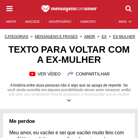
AMOR
AMIZADE
ANIVERSÁRIO
NAMORO
MAIS
SENTIMENTOS
LEGENDAS
DATAS ESPECIAIS
CATEGORIAS
MENSAGENS E FRASES
AMOR
EX
EX-MULHER
UNIVERSO FEMININO
AUTOAJUDA
DESCULPAS
TEXTO PARA VOLTAR COM
A EX-MULHER
MENSAGENS E FRASES
MENSAGENS DE ANIVERSÁRIO
ENTRETENIMENTO
FAMOSOS
BÍBLIA
VER VÍDEO
COMPARTILHAR
A história entre duas pessoas não é algo que se apaga de repente. Se
você ainda acredita em alguma possibilidade desse amor renascer, então
lute pelo seu sentimento! Nós te ajudamos a reconquistar sua ex-mulher
com mensagens e declarações capazes de derreter o coração!
Me perdoe
Meu amor, eu vacilei e sei que vacilei muito feio com