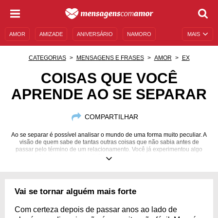
AMOR
AMIZADE
ANIVERSÁRIO
NAMORO
MAIS
SENTIMENTOS
LEGENDAS
DATAS ESPECIAIS
CATEGORIAS
MENSAGENS E FRASES
AMOR
EX
UNIVERSO FEMININO
AUTOAJUDA
DESCULPAS
COISAS QUE VOCÊ
APRENDE AO SE SEPARAR
MENSAGENS E FRASES
MENSAGENS DE ANIVERSÁRIO
ENTRETENIMENTO
FAMOSOS
BÍBLIA
COMPARTILHAR
Ao se separar é possível analisar o mundo de uma forma muito peculiar. A
visão de quem sabe de tantas outras coisas que não sabia antes de
passar pelo término de um relacionamento. Você já experimentou algo
assim? Veja algumas das lições que quem já se separou passou!
Vai se tornar alguém mais forte
Com certeza depois de passar anos ao lado de