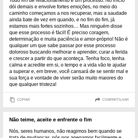
Todo fim de relacionamento é um processo. No início
dói demais e envolve fortes emoções, no meio do
caminho começamos a nos recuperar, mas a saudade
ainda bate de vez em quando, e no fim do fim, já
estamos mais fortes sozinhos… Mas ninguém disse
que esse processo é fácil! É preciso coragem,
determinação e muita paciência e amor-próprio! Não é
qualquer um que sabe passar por esse processo
doloroso buscando melhorar e aprender, curar a ferida
e crescer a partir do que aconteça. Tenha foco, tenha
calma e acredite em si, o tempo e a vida vão te ajudar
a superar e, em breve, você cansará de se sentir mal e
sua força e vontade de viver serão muito maiores do
que qualquer tristeza!
COPIAR
COMPARTILHAR
Não teime, aceite e enfrente o fim
Nós, seres humanos, não reagimos bem quando se
trata de mudanças, nós nos apegamos facilmente e