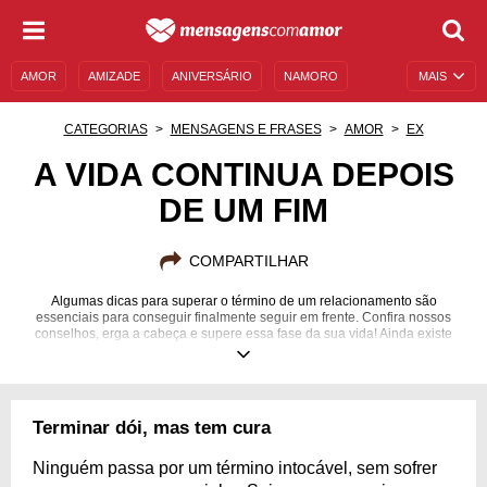
AMOR
AMIZADE
ANIVERSÁRIO
NAMORO
MAIS
SENTIMENTOS
LEGENDAS
DATAS ESPECIAIS
CATEGORIAS
MENSAGENS E FRASES
AMOR
EX
UNIVERSO FEMININO
AUTOAJUDA
DESCULPAS
A VIDA CONTINUA DEPOIS
DE UM FIM
MENSAGENS E FRASES
MENSAGENS DE ANIVERSÁRIO
ENTRETENIMENTO
FAMOSOS
BÍBLIA
COMPARTILHAR
Algumas dicas para superar o término de um relacionamento são
essenciais para conseguir finalmente seguir em frente. Confira nossos
conselhos, erga a cabeça e supere essa fase da sua vida! Ainda existe
uma vida lá fora para ser vivida, basta querer!
Terminar dói, mas tem cura
Ninguém passa por um término intocável, sem sofrer