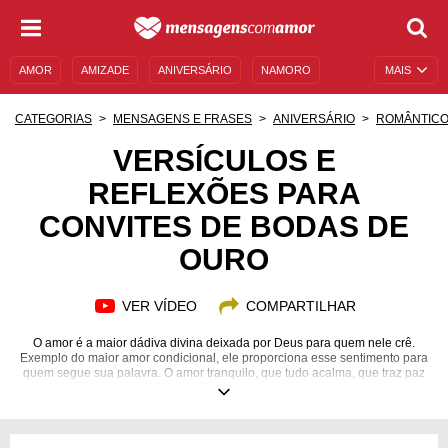
AMOR
AMIZADE
ANIVERSÁRIO
NAMORO
MAIS
SENTIMENTOS
LEGENDAS
DATAS ESPECIAIS
CATEGORIAS
MENSAGENS E FRASES
ANIVERSÁRIO
ROMÂNTIC
UNIVERSO FEMININO
AUTOAJUDA
DESCULPAS
VERSÍCULOS E
REFLEXÕES PARA
MENSAGENS E FRASES
MENSAGENS DE ANIVERSÁRIO
CONVITES DE BODAS DE
ENTRETENIMENTO
FAMOSOS
BÍBLIA
OURO
VER VÍDEO
COMPARTILHAR
O amor é a maior dádiva divina deixada por Deus para quem nele crê.
Exemplo do maior amor condicional, ele proporciona esse sentimento para
quem segue sua palavra. O amor tranquilo, que tudo acalma, que traz paz
aos corações mais turbulentos. Por isso, um amor que dura tantos anos
deve ser celebrado. Não deixe que os 50 anos de união passe em branco,
comemore as bodas de ouro! Confira esses versículos e reflexões para
convite de bodas de ouro e inspire-se! Escolha o versículo que mais