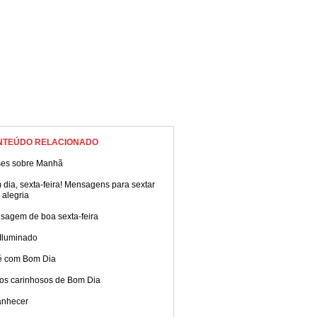
NTEÚDO RELACIONADO
ses sobre Manhã
dia, sexta-feira! Mensagens para sextar
 alegria
sagem de boa sexta-feira
 Iluminado
é com Bom Dia
tos carinhosos de Bom Dia
nhecer