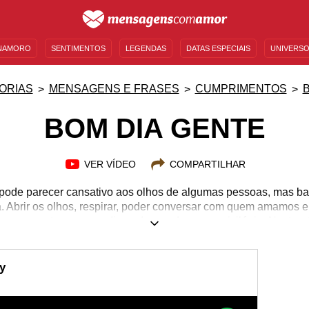
NAMORO
SENTIMENTOS
LEGENDAS
DATAS ESPECIAIS
UNIVERSO
MENSAGENS DE ANIVERSÁRIO
ENTRETENIMENTO
FAMOSOS
BÍBLIA
ORIAS
MENSAGENS E FRASES
CUMPRIMENTOS
BOM DIA GENTE
VER VÍDEO
COMPARTILHAR
ode parecer cansativo aos olhos de algumas pessoas, mas bas
a. Abrir os olhos, respirar, poder conversar com quem amamos 
 e somente um novo dia pode nos dar esse privilégio. Nesta p
elembrar a beleza de acordar todos os dias, a alegria que é v
nsagens que mais te aquecerem o coração e envie-as para àq
ra. Dê um grande "Bom dia gente!" para aqueles que fazem sua 
y