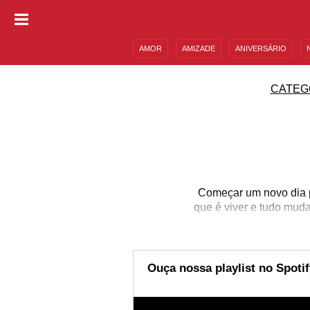
AMOR
AMIZADE
ANIVERSÁRIO
DESCULPAS
MENSAGENS E FRASES
CATEG
Começar um novo dia p
que é viver e tudo mud
saudade é uma dádiva
mensagens que te farão r
belo. Selecione as me
mais ama e admi
Ouça nossa playlist no Spotif