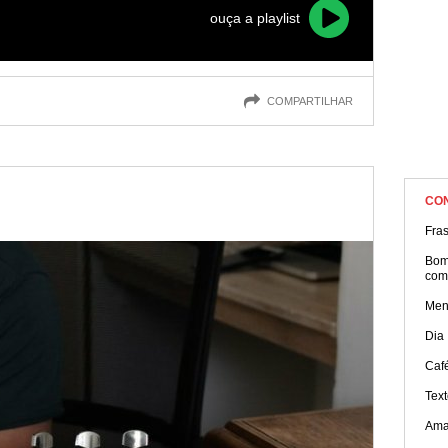
ouça a playlist
COMPARTILHAR
CO
Fra
Bom 
com
Men
Dia
Caf
Tex
Ama