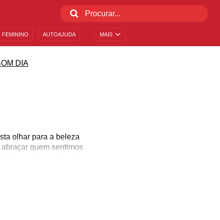
 FEMININO
AUTOAJUDA
MAIS
BOM DIA
ta olhar para a beleza
e abraçar quem sentimos
ágina você encontrará
iver e como tudo pode ser
uelas pessoas que você
vida mais feliz.