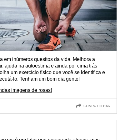
ilia em inúmeros quesitos da vida. Melhora a
, ajuda na autoestima e ainda por cima trás
colha um exercício físico que você se identifica e
ecutá-lo. Tenham um bom dia gente!
indas imagens de rosas!
COMPARTILHAR
s vezes é um fator que desagrada alguns, mas