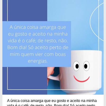
A única coisa amarga que eu gosto e aceito na minha
vida é o café; de resto, não. Bom dia! Só aceito perto