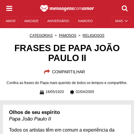
AMOR
AMIZADE
ANIVERSÁRIO
NAMORO
MAIS
SENTIMENTOS
LEGENDAS
DATAS ESPECIAIS
CATEGORIAS
FAMOSOS
RELIGIOSOS
UNIVERSO FEMININO
AUTOAJUDA
DESCULPAS
FRASES DE PAPA JOÃO
PAULO II
MENSAGENS E FRASES
MENSAGENS DE ANIVERSÁRIO
ENTRETENIMENTO
FAMOSOS
BÍBLIA
COMPARTILHAR
Confira as frases do Papa mais querido de todos os tempos e compartilhe.
18/05/1920
02/04/2005
Olhos de seu espírito
Papa João Paulo II
Todos os artistas têm em comum a experiência da