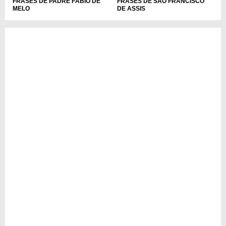
FRASES DE PADRE FÁBIO DE
FRASES DE SÃO FRANCISCO
MELO
DE ASSIS