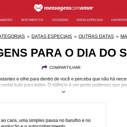
NAMORO
SENTIMENTOS
LEGENDAS
DATAS ESPECIAIS
UNIVERSO
MENSAGENS DE ANIVERSÁRIO
ENTRETENIMENTO
FAMOSOS
BÍBLIA
ATEGORIAS
DATAS ESPECIAIS
OUTRAS DATAS
MA
ENS PARA O DIA DO S
COMPARTILHAR
nstantes e olhe para dentro de você e perceba que não há nece
 contar tudo para todos. O silêncio é um gesto poderoso que p
itas situações. Reflita com nossas mensagens e aprenda a silen
 ao caos, uma simples pausa no barulho e no
a evolução e o autoconhecimento.