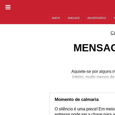
AMOR
AMIZADE
ANIVERSÁRIO
DESCULPAS
MENSAGENS E FRASES
C
MENSAG
Aquiete-se por alguns i
inteiro, muito menos de
para mu
Momento de calmaria
O silêncio é uma prece! Em meio
estresse pode ser a chave para 