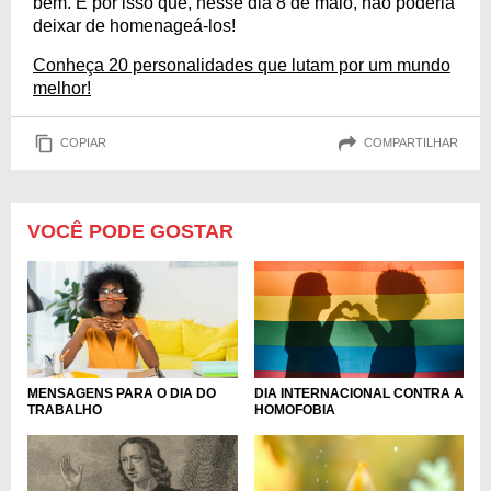
bem. É por isso que, nesse dia 8 de maio, não poderia
deixar de homenageá-los!
Conheça 20 personalidades que lutam por um mundo
melhor!
COPIAR
COMPARTILHAR
VOCÊ PODE GOSTAR
MENSAGENS PARA O DIA DO
DIA INTERNACIONAL CONTRA A
TRABALHO
HOMOFOBIA