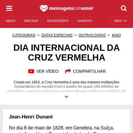
AMOR
AMIZADE
ANIVERSÁRIO
NAMORO
MAIS
SENTIMENTOS
LEGENDAS
DATAS ESPECIAIS
CATEGORIAS
DATAS ESPECIAIS
OUTRAS DATAS
MAIO
UNIVERSO FEMININO
AUTOAJUDA
DESCULPAS
DIA INTERNACIONAL DA
CRUZ VERMELHA
MENSAGENS E FRASES
MENSAGENS DE ANIVERSÁRIO
ENTRETENIMENTO
FAMOSOS
BÍBLIA
VER VÍDEO
COMPARTILHAR
Criada em 1863, a Cruz Vermelha é uma das maiores instituições
humanitárias do mundo! Com o auxílio de quase 100 milhões de
voluntários, a organização busca sempre oferecer melhores condições de
vidas às pessoas vítimas de guerras e outros desastres. Saiba mais sobre
o seu trabalho!
Jean-Henri Dunant
No dia 8 de maio de 1828, em Genebra, na Suíça,