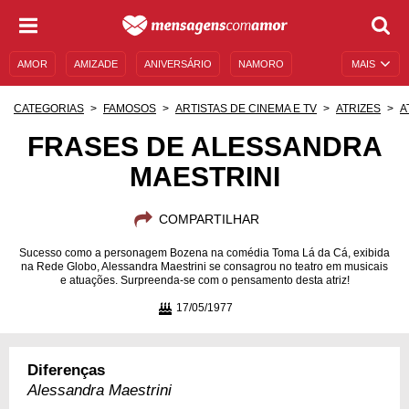
AMOR
AMIZADE
ANIVERSÁRIO
NAMORO
MAIS
SENTIMENTOS
LEGENDAS
DATAS ESPECIAIS
CATEGORIAS
FAMOSOS
ARTISTAS DE CINEMA E TV
ATRIZES
A
UNIVERSO FEMININO
AUTOAJUDA
DESCULPAS
FRASES DE ALESSANDRA
MAESTRINI
MENSAGENS E FRASES
MENSAGENS DE ANIVERSÁRIO
ENTRETENIMENTO
FAMOSOS
BÍBLIA
COMPARTILHAR
Sucesso como a personagem Bozena na comédia Toma Lá da Cá, exibida
na Rede Globo, Alessandra Maestrini se consagrou no teatro em musicais
e atuações. Surpreenda-se com o pensamento desta atriz!
17/05/1977
Diferenças
Alessandra Maestrini