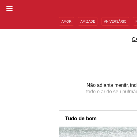
AMOR
AMIZADE
ANIVERSÁRIO
DESCULPAS
MENSAGENS E FRASES
C
Não adianta mentir, in
todo o ar do seu pulm
que você mora no Bras
orgulhe-se de já ter gri
no céu para a pessoa a
favorita. Ah, e se 
Tudo de bom