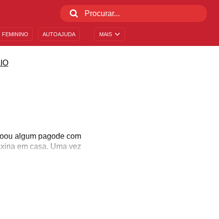
 FEMININO
AUTOAJUDA
MAIS
IO
entoou algum pagode com
axina em casa. Uma vez
as melodias. Por isso,
uscar a Lua que brilha lá
r é cantando sua música
homenagear o estilo,