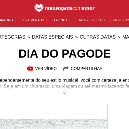
NAMORO
SENTIMENTOS
LEGENDAS
DATAS ESPECIAIS
UNIVERSO
MENSAGENS DE ANIVERSÁRIO
ENTRETENIMENTO
FAMOSOS
BÍBLIA
ATEGORIAS
DATAS ESPECIAIS
OUTRAS DATAS
MA
DIA DO PAGODE
VER VÍDEO
COMPARTILHAR
dependentemente do seu estilo musical, você com certeza já 
ão. Seja em um churrasco, uma viagem ou até mesmo fazendo f
il, é impossível não se deixar levar pelo ritmo envolvente dess
tado que se apaixonou pela pessoa errada e também por ter ido b
mada, porque hoje é Dia do Pagode e o melhor jeito de celebra
você está procurando alguma mensagem de Dia do Pagode para 
continue lendo esta página e encontre as melhores!