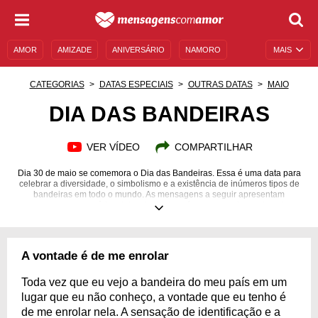
AMOR
AMIZADE
ANIVERSÁRIO
NAMORO
MAIS
SENTIMENTOS
LEGENDAS
DATAS ESPECIAIS
CATEGORIAS
DATAS ESPECIAIS
OUTRAS DATAS
MAIO
UNIVERSO FEMININO
AUTOAJUDA
DESCULPAS
DIA DAS BANDEIRAS
MENSAGENS E FRASES
MENSAGENS DE ANIVERSÁRIO
VER VÍDEO
COMPARTILHAR
ENTRETENIMENTO
FAMOSOS
BÍBLIA
Dia 30 de maio se comemora o Dia das Bandeiras. Essa é uma data para
celebrar a diversidade, o simbolismo e a existência de inúmeros tipos de
bandeiras em todo o mundo. As mensagens a seguir apresentam
mensagens para várias delas, tanto de países quanto de movimentos
sociais!
A vontade é de me enrolar
Toda vez que eu vejo a bandeira do meu país em um
lugar que eu não conheço, a vontade que eu tenho é
de me enrolar nela. A sensação de identificação e a