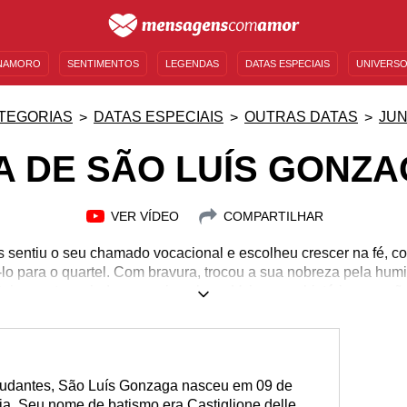
NAMORO
SENTIMENTOS
LEGENDAS
DATAS ESPECIAIS
UNIVERSO
MENSAGENS DE ANIVERSÁRIO
ENTRETENIMENTO
FAMOSOS
BÍBLIA
TEGORIAS
DATAS ESPECIAIS
OUTRAS DATAS
JU
A DE SÃO LUÍS GONZ
VER VÍDEO
COMPARTILHAR
 sentiu o seu chamado vocacional e escolheu crescer na fé, c
á-lo para o quartel. Com bravura, trocou a sua nobreza pela hum
teiramente a ajudar os mais pobres. Veja a sua história e oraçõ
studantes, São Luís Gonzaga nasceu em 09 de
ia. Seu nome de batismo era Castiglione delle