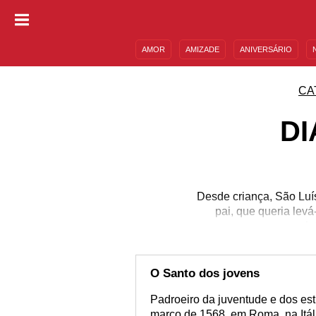
AMOR
AMIZADE
ANIVERSÁRIO
DESCULPAS
MENSAGENS E FRASES
CA
DI
Desde criança, São Luís
pai, que queria lev
in
O Santo dos jovens
Padroeiro da juventude e dos e
março de 1568, em Roma, na Itál