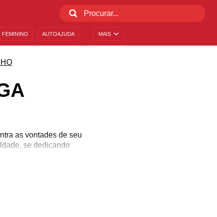
 FEMININO
AUTOAJUDA
MAIS
NHO
AGA
ontra as vontades de seu
ildade, se dedicando
es!