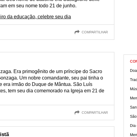
vam em seu nome todo 21 de junho.
ro da educação, celebre seu dia
COMPARTILHAR
CO
Doa
zaga. Era primogênito de um príncipe do Sacro
Gonzaga. Um nobre comandante, seu pai tinha o
Tra
e e era irmão do Duque de Mântua. São Luís
Mús
es, tem seu dia comemorado na Igreja em 21 de
Men
Sant
COMPARTILHAR
São
Dia 
istã
Men