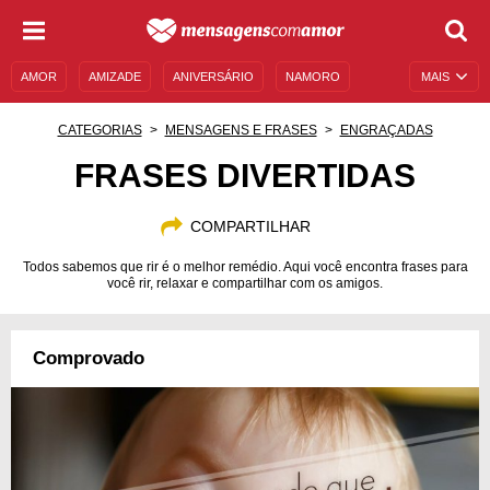
AMOR
AMIZADE
ANIVERSÁRIO
NAMORO
MAIS
SENTIMENTOS
LEGENDAS
DATAS ESPECIAIS
CATEGORIAS
MENSAGENS E FRASES
ENGRAÇADAS
UNIVERSO FEMININO
AUTOAJUDA
DESCULPAS
FRASES DIVERTIDAS
MENSAGENS E FRASES
MENSAGENS DE ANIVERSÁRIO
COMPARTILHAR
ENTRETENIMENTO
FAMOSOS
BÍBLIA
Todos sabemos que rir é o melhor remédio. Aqui você encontra frases para
você rir, relaxar e compartilhar com os amigos.
Comprovado