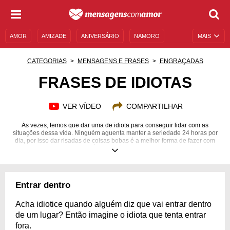
AMOR
AMIZADE
ANIVERSÁRIO
NAMORO
MAIS
SENTIMENTOS
LEGENDAS
DATAS ESPECIAIS
CATEGORIAS
MENSAGENS E FRASES
ENGRAÇADAS
UNIVERSO FEMININO
AUTOAJUDA
DESCULPAS
FRASES DE IDIOTAS
MENSAGENS E FRASES
MENSAGENS DE ANIVERSÁRIO
VER VÍDEO
COMPARTILHAR
ENTRETENIMENTO
FAMOSOS
BÍBLIA
Às vezes, temos que dar uma de idiota para conseguir lidar com as
situações dessa vida. Ninguém aguenta manter a seriedade 24 horas por
dia, por isso dar risadas de coisas bobas é a melhor forma de fazer com
que a rotina seja mais leve. É nessas coisas que observamos o quanto a
vida deve ser levada com mais humor e menos seriedade. Claro que não
vamos fugir de compromissos e manter a postura quando necessário, mas
é essencial ter bom humor e positividade. Nossas frases de idiota foram
feitas pensando em fazer você e as pessoas que estão à sua volta sorrir,
Entrar dentro
afinal de contas o que importa é ser feliz. Espie nossas curtas, mas
engraçadas mensagens e dê um toque de alegria ao seu dia!
Acha idiotice quando alguém diz que vai entrar dentro
de um lugar? Então imagine o idiota que tenta entrar
fora.