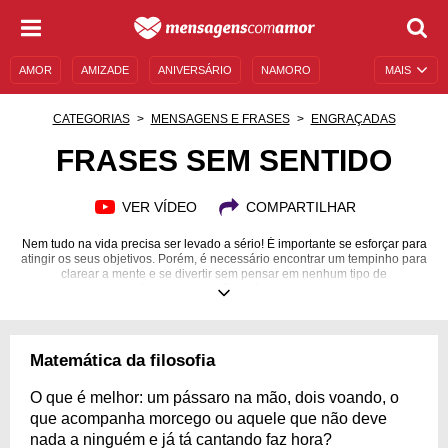
AMOR
AMIZADE
ANIVERSÁRIO
NAMORO
MAIS
SENTIMENTOS
LEGENDAS
DATAS ESPECIAIS
CATEGORIAS
MENSAGENS E FRASES
ENGRAÇADAS
UNIVERSO FEMININO
AUTOAJUDA
DESCULPAS
FRASES SEM SENTIDO
MENSAGENS E FRASES
MENSAGENS DE ANIVERSÁRIO
VER VÍDEO
COMPARTILHAR
ENTRETENIMENTO
FAMOSOS
BÍBLIA
Nem tudo na vida precisa ser levado a sério! É importante se esforçar para
atingir os seus objetivos. Porém, é necessário encontrar um tempinho para
clarear a mente e se divertir sem pensar em nenhum tipo de
responsabilidade. Para essa missão, até as mais simples atividades
podem te ajudar: ver um filme de comédia, assistir vídeos curtos e
divertidos nas redes sociais, conversar com amigos e familiares… e
conferir frases sem sentido, que vão fazer você ficar com aquela
interrogação no rosto enquanto dá aquela gargalhada gostosa. Com isso
Matemática da filosofia
em mente, preparamos alguns conteúdos que, com certeza, vão fazer você
esboçar um sorrisinho que seja. Leia agora e prepare-se para rir!
O que é melhor: um pássaro na mão, dois voando, o
que acompanha morcego ou aquele que não deve
nada a ninguém e já tá cantando faz hora?