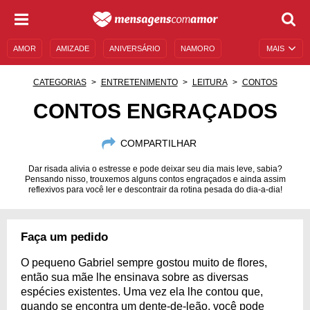
AMOR
AMIZADE
ANIVERSÁRIO
NAMORO
MAIS
SENTIMENTOS
LEGENDAS
DATAS ESPECIAIS
CATEGORIAS
ENTRETENIMENTO
LEITURA
CONTOS
UNIVERSO FEMININO
AUTOAJUDA
DESCULPAS
CONTOS ENGRAÇADOS
MENSAGENS E FRASES
MENSAGENS DE ANIVERSÁRIO
COMPARTILHAR
ENTRETENIMENTO
FAMOSOS
BÍBLIA
Dar risada alivia o estresse e pode deixar seu dia mais leve, sabia?
Pensando nisso, trouxemos alguns contos engraçados e ainda assim
reflexivos para você ler e descontrair da rotina pesada do dia-a-dia!
Faça um pedido
O pequeno Gabriel sempre gostou muito de flores,
então sua mãe lhe ensinava sobre as diversas
espécies existentes. Uma vez ela lhe contou que,
quando se encontra um dente-de-leão, você pode