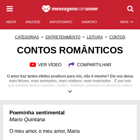
AMOR
AMIZADE
ANIVERSÁRIO
NAMORO
MAIS
SENTIMENTOS
LEGENDAS
DATAS ESPECIAIS
CATEGORIAS
ENTRETENIMENTO
LEITURA
CONTOS
UNIVERSO FEMININO
AUTOAJUDA
DESCULPAS
CONTOS ROMÂNTICOS
MENSAGENS E FRASES
MENSAGENS DE ANIVERSÁRIO
VER VÍDEO
COMPARTILHAR
ENTRETENIMENTO
FAMOSOS
BÍBLIA
O amor traz tantos efeitos positivos para nós, não é mesmo? Ele nos deixa
mais felizes, mais animados, mais criativos, mais inspirados... É por isso
que existem tantas canções, contos, histórias, poemas ou diversos outros
tipos de manifestações artísticas dedicadas ao amor. Esse sentimento
provoca nossos instintos e deixa nossas emoções à flor da pele, prontas
para serem mostradas ao mundo da melhor forma. Para aqueles que não
deixam de apreciar uma boa literatura, contos românticos são ótimas
pedidas. Eles têm o poder de renovar nossas energias e nos deixam com
Poeminha sentimental
aquela vontade gostosa de viver um romance digno de contos de fadas.
Leia e compartilhe com quem faz seu coração bater mais forte!
Mario Quintana
O meu amor, o meu amor, Maria