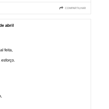
COMPARTILHAR
e abril
 feita,
a esforço.
o,