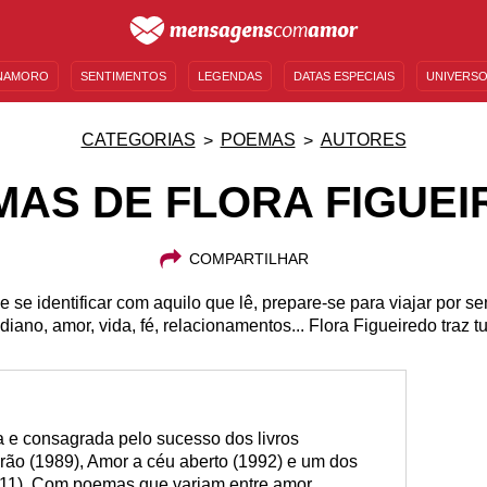
NAMORO
SENTIMENTOS
LEGENDAS
DATAS ESPECIAIS
UNIVERSO
MENSAGENS DE ANIVERSÁRIO
ENTRETENIMENTO
FAMOSOS
BÍBLIA
CATEGORIAS
POEMAS
AUTORES
AS DE FLORA FIGUE
COMPARTILHAR
 se identificar com aquilo que lê, prepare-se para viajar por s
diano, amor, vida, fé, relacionamentos... Flora Figueiredo traz tu
ta e consagrada pelo sucesso dos livros
rão (1989), Amor a céu aberto (1992) e um dos
011). Com poemas que variam entre amor,