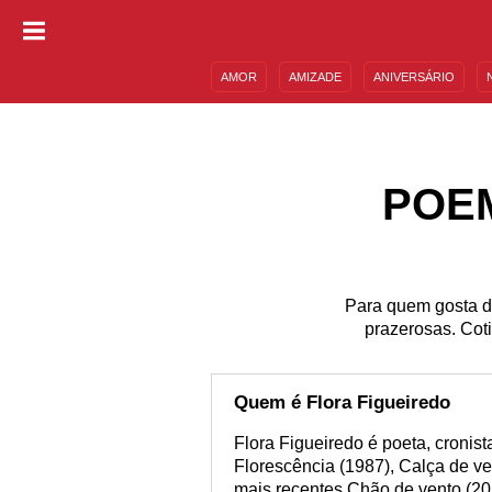
AMOR
AMIZADE
ANIVERSÁRIO
DESCULPAS
MENSAGENS E FRASES
POEM
Para quem gosta de
prazerosas. Coti
Quem é Flora Figueiredo
Flora Figueiredo é poeta, cronis
Florescência (1987), Calça de ve
mais recentes Chão de vento (2