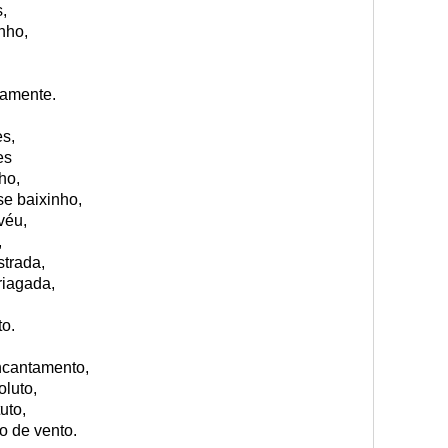
,
nho,
tamente.
es,
es
ho,
e baixinho,
véu,
,
strada,
riagada,
to.
ncantamento,
oluto,
uto,
o de vento.