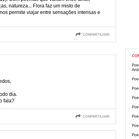
as, natureza... Flora faz um misto de
os permite viajar entre sensações intensas e
.
COMPARTILHAR
CO
Poe
And
Poe
edos,
Poe
todo dia.
Poe
o fala?
Poe
Poe
COMPARTILHAR
Poe
Poe