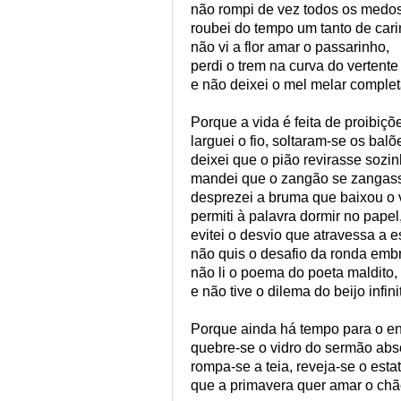
não rompi de vez todos os medos
roubei do tempo um tanto de cari
não vi a flor amar o passarinho,
perdi o trem na curva do vertente
e não deixei o mel melar comple
Porque a vida é feita de proibiçõ
larguei o fio, soltaram-se os balõ
deixei que o pião revirasse sozin
mandei que o zangão se zangass
desprezei a bruma que baixou o 
permiti à palavra dormir no papel
evitei o desvio que atravessa a e
não quis o desafio da ronda emb
não li o poema do poeta maldito,
e não tive o dilema do beijo infini
Porque ainda há tempo para o e
quebre-se o vidro do sermão abs
rompa-se a teia, reveja-se o estat
que a primavera quer amar o chã