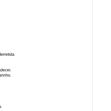
erretida
decer.
arinho.
a.