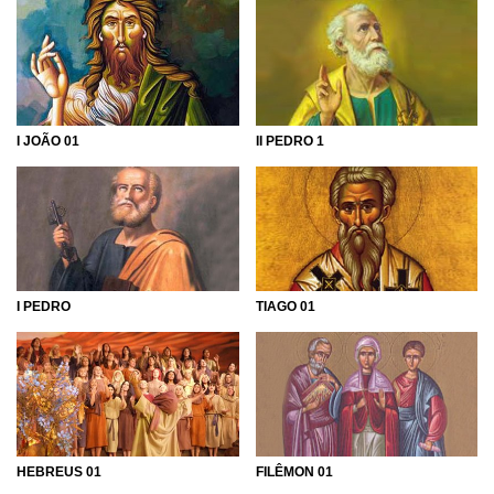
I JOÃO 01
II PEDRO 1
I PEDRO
TIAGO 01
HEBREUS 01
FILÊMON 01