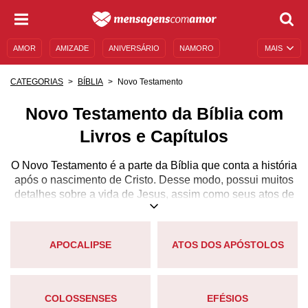
AMOR
AMIZADE
ANIVERSÁRIO
NAMORO
MAIS
SENTIMENTOS
LEGENDAS
DATAS ESPECIAIS
Novo Testamento
CATEGORIAS
BÍBLIA
UNIVERSO FEMININO
AUTOAJUDA
DESCULPAS
Novo Testamento da Bíblia com
MENSAGENS E FRASES
MENSAGENS DE ANIVERSÁRIO
Livros e Capítulos
ENTRETENIMENTO
FAMOSOS
BÍBLIA
O Novo Testamento é a parte da Bíblia que conta a história
após o nascimento de Cristo. Desse modo, possui muitos
detalhes sobre a vida de Jesus, assim como seus atos de
bondade, seus milagres, preces e evangelizações. Esta
divisão da Bíblia é separada basicamente em quatro
partes: os Evangelhos, a história, as Epístolas e a profecia.
APOCALIPSE
ATOS DOS APÓSTOLOS
Nos evangelhos, somos apresentados ao nascimento, à
vida, à morte e à ressurreição de Jesus Cristo. Na história
(livro de Atos), conhecemos um pouco mais sobre a
COLOSSENSES
EFÉSIOS