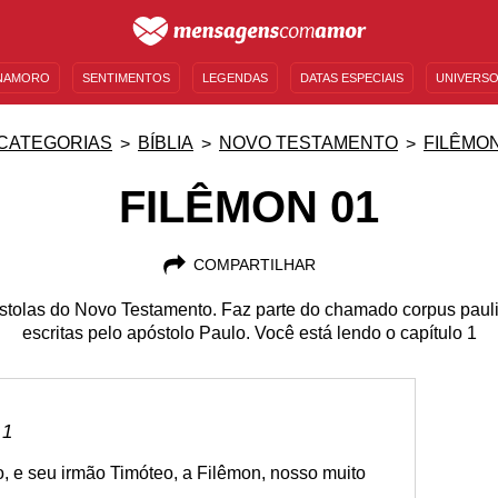
NAMORO
SENTIMENTOS
LEGENDAS
DATAS ESPECIAIS
UNIVERSO
MENSAGENS DE ANIVERSÁRIO
ENTRETENIMENTO
FAMOSOS
BÍBLIA
CATEGORIAS
BÍBLIA
NOVO TESTAMENTO
FILÊMO
FILÊMON 01
COMPARTILHAR
stolas do Novo Testamento. Faz parte do chamado corpus pauli
escritas pelo apóstolo Paulo. Você está lendo o capítulo 1
 1
to, e seu irmão Timóteo, a Filêmon, nosso muito