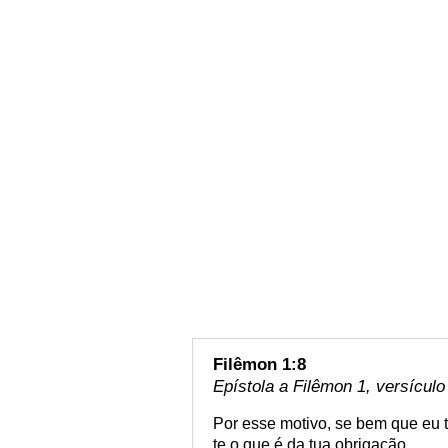
Filêmon 1:8
Epístola a Filêmon 1, versículo
Por esse motivo, se bem que eu t
te o que é da tua obrigação,