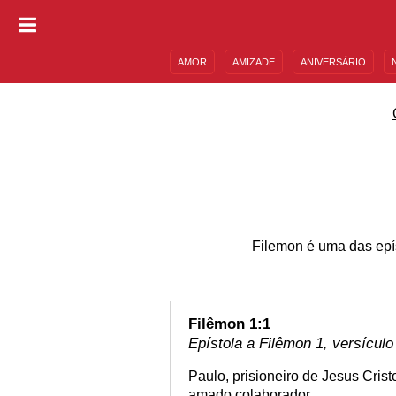
AMOR
AMIZADE
ANIVERSÁRIO
DESCULPAS
MENSAGENS E FRASES
Filemon é uma das epí
Filêmon 1:1
Epístola a Filêmon 1, versículo
Paulo, prisioneiro de Jesus Cris
amado colaborador,