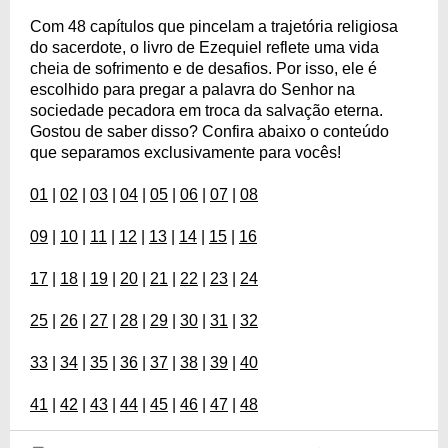
Com 48 capítulos que pincelam a trajetória religiosa
do sacerdote, o livro de Ezequiel reflete uma vida
cheia de sofrimento e de desafios. Por isso, ele é
escolhido para pregar a palavra do Senhor na
sociedade pecadora em troca da salvação eterna.
Gostou de saber disso? Confira abaixo o conteúdo
que separamos exclusivamente para vocês!
01
|
02
|
03
|
04
|
05
|
06
|
07
|
08
09
|
10
|
11
|
12
|
13
|
14
|
15
|
16
17
|
18
|
19
|
20
|
21
|
22
|
23
|
24
25
|
26
|
27
|
28
|
29
|
30
|
31
|
32
33
|
34
|
35
|
36
|
37
|
38
|
39
|
40
41
|
42
|
43
|
44
|
45
|
46
|
47
|
48