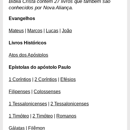
Bíblia Cristã contém 27 livros que também são
conhecidos por Nova Aliança.
Evangelhos
Mateus
|
Marcos
|
Lucas
|
João
Livros Históricos
Atos dos Apóstolos
Epístolas do apóstolo Paulo
1 Coríntios
|
2 Coríntios
|
Efésios
Filipenses
|
Colossenses
1 Tessalonicenses
|
2 Tessalonicenses
1 Timóteo
|
2 Timóteo
|
Romanos
Gálatas
|
Filêmon