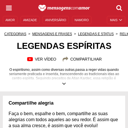
AMOR
AMIZADE
ANIVERSÁRIO
NAMORO
MAIS
SENTIMENTOS
LEGENDAS
DATAS ESPECIAIS
CATEGORIAS
MENSAGENS E FRASES
LEGENDAS E STATUS
RELI
UNIVERSO FEMININO
AUTOAJUDA
DESCULPAS
LEGENDAS ESPÍRITAS
MENSAGENS E FRASES
MENSAGENS DE ANIVERSÁRIO
VER VÍDEO
COMPARTILHAR
ENTRETENIMENTO
FAMOSOS
BÍBLIA
O espiritismo, assim como diversas outras,passa a reger vidas quando
seriamente praticada e inserida, transcendendo as tradicionais idas ao
centro espírita. Seguindo preceitos de Allan Kardec, essa religião é
completa e autônoma apenas no Brasil e pode ser aplicada em diversos
aspectos, inclusive compartilhada com os amigos nas redes sociais por
meio de legendas espíritas. Espalhe legendas espíritas com as pessoas
que queridas e, independentemente de suas religiões, ilumine seus dias
com a sabedoria dessa doutrina. Afinal, positividade nunca é demais!
Compartilhe alegria
Confira algumas legendas espíritas e inspire seus amigos e colegas a
analisar a vida sob um olhar diferente.
Faça o bem, espalhe o bem, compartilhe as suas
alegrias com todos aqueles ao seu redor. É assim que
a sua alma cresce, é assim que você evolui!