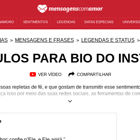
NAMORO
SENTIMENTOS
LEGENDAS
DATAS ESPECIAIS
UNIVERSO
MENSAGENS DE ANIVERSÁRIO
ENTRETENIMENTO
FAMOSOS
BÍBLIA
IAS
MENSAGENS E FRASES
LEGENDAS E STATUS
ULOS PARA BIO DO IN
VER VÍDEO
COMPARTILHAR
oas repletas de fé, e que gostam de transmitir esse sentimento
faça isso por meio das suas redes sociais, as ferramentas de c
m como um meio de palavras ditas por e para Ele. As lindas p
nfinitas, e você pode utilizar das melhores delas com os versíc
ê nesta página. Mas como colocar versículo na biografia do I
 primeiro passo: encontrando o que colocar ainda mais luz sobr
o
você. Confira!
r; confie n’Ele, e Ele agirá."