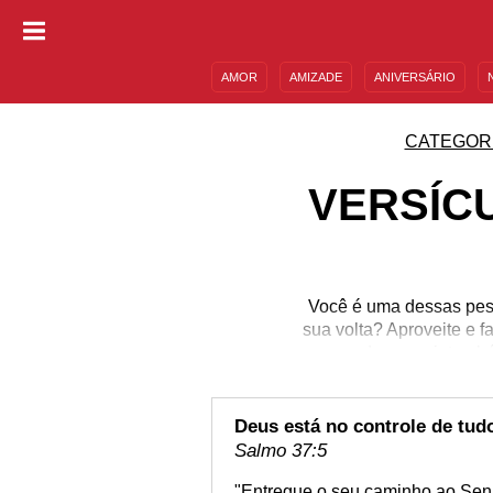
AMOR
AMIZADE
ANIVERSÁRIO
DESCULPAS
MENSAGENS E FRASES
CATEGOR
VERSÍC
Você é uma dessas pess
sua volta? Aproveite e 
que podem servir també
fé são múltiplas, quase i
que separamos para voc
não sabe, comece pelo
Deus está no controle de tud
Salmo 37:5
"Entregue o seu caminho ao Senho