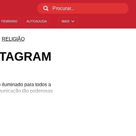
 FEMININO
AUTOAJUDA
MAIS
RELIGIÃO
STAGRAM
 iluminado para todos a
omunicação tão poderosas
alavras que expressam a
ulos para bio do Instagram
nstagram? Se você ainda
e o que está dentro de