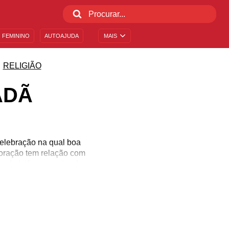
 FEMININO
AUTOAJUDA
MAIS
RELIGIÃO
ADÃ
elebração na qual boa
moração tem relação com
 do Islão ter praticado
 período de renovação
is intensa. Os valores
Confira legendas para o