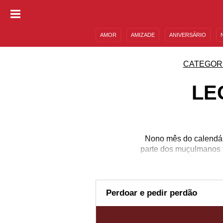
AMOR
AMIZADE
ANIVERSÁRIO
DESCULPAS
MENSAGENS E FRASES
CATEGOR
LE
Nono mês do calendár
parte dos muçulmanos f
uma palavrá árabe que 
esse jejum pela prim
espiritual, em que as
pessoais e familiares 
Perdoar e pedir perdão