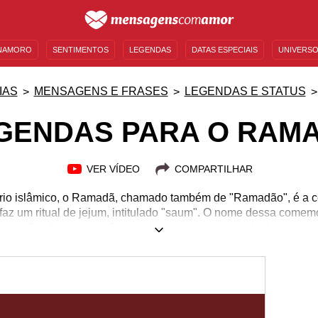
NAMORO
SENTIMENTOS
LEGENDAS
DATAS ESPECIAIS
UNIVERSO
MENSAGENS DE ANIVERSÁRIO
ENTRETENIMENTO
FAMOSOS
BÍBLIA
IAS
MENSAGENS E FRASES
LEGENDAS E STATUS
GENDAS PARA O RAM
VER VÍDEO
COMPARTILHAR
io islâmico, o Ramadã, chamado também de "Ramadão", é a c
az um ritual de jejum, intitulado "saum". O nome dessa come
significa "ser ardente" - ramida -, provavelmente devido ao povo
eira vez na estação mais quente de todo o ano. O Ramadã é um
 pessoas alimentam a fé e praticam a caridade de uma forma ma
são ressaltados, e as pessoas se aproximam mais do Sagrado. 
Ramadã e eleve sua espiritualidade nesse momento!