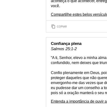
aconteça o que acontecer, entreg
você.
Compartilhe estes belos versícu
COPIAR
Confiança plena
Salmos 25:1-2
“A ti, Senhor, elevo a minha alm
confundido, nem deixes que triu
Confio plenamente em Deus, poi
proteger daqueles que não quere
envergonho-me das vezes que du
eu pudesse dar um conselho a to
pois só a oração manterá o seu 
Entenda a importância de ouvir 