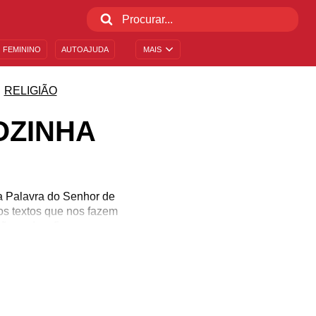
 FEMININO
AUTOAJUDA
MAIS
RELIGIÃO
OZINHA
 a Palavra do Senhor de
os textos que nos fazem
 não podem ficar apenas
iais. Até na legenda da
s lindas da Bíblia? O MCA
 dúvidas e compartilhe!