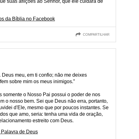
ue suas aflições ao Senhor, que ele cuidará de
los da Bíblia no Facebook
COMPARTILHAR
a. Deus meu, em ti confio; não me deixes
nfem sobre mim os meus inimigos.”
s somente o Nosso Pai possui o poder de nos
m o nosso bem. Sei que Deus não erra, portanto,
videi d'Ele, mesmo que por poucos instantes. Se
dos que amo, seria: tenha uma vida de oração,
relacionamento estreito com Deus.
a Palavra de Deus