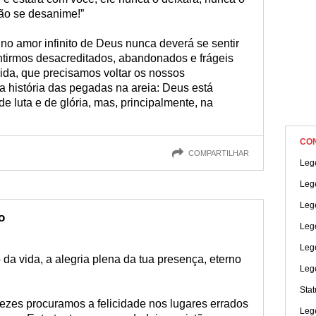
ão se desanime!”
no amor infinito de Deus nunca deverá se sentir
ntirmos desacreditados, abandonados e frágeis
vida, que precisamos voltar os nossos
 história das pegadas na areia: Deus está
 luta e de glória, mas, principalmente, na
CO
COMPARTILHAR
Leg
Leg
Leg
o
Lege
Leg
da vida, a alegria plena da tua presença, eterno
Leg
Sta
ezes procuramos a felicidade nos lugares errados
Lege