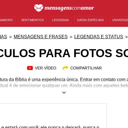
NAMORO
SENTIMENTOS
LEGENDAS
DATAS ESPECIAIS
UNIVERSO
MENSAGENS DE ANIVERSÁRIO
ENTRETENIMENTO
FAMOSOS
BÍBLIA
IAS
MENSAGENS E FRASES
LEGENDAS E STATUS
CULOS PARA FOTOS S
VER VÍDEO
COMPARTILHAR
itura da Bíblia é uma experiência única. Entrar em contato com
ividual é de emocionar qualquer um. Ainda mais com aqueles bel
 missão aqui na Terra. Em tempos digitais, tantos ensinamentos
blia. É preciso espalhar a Palavra usando o poder das redes soc
aquela dúvida: qual o versículo mais lindo? Quais as frases mai
ais lindos versículos bíblicos para fotos sozinha. Pare com as
e e estará com você; ele nunca o deixará, nunca o