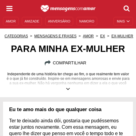
AMOR
AMIZADE
ANIVERSÁRIO
NAMORO
MAIS
SENTIMENTOS
LEGENDAS
DATAS ESPECIAIS
CATEGORIAS
MENSAGENS E FRASES
AMOR
EX
EX-MULHER
UNIVERSO FEMININO
AUTOAJUDA
DESCULPAS
PARA MINHA EX-MULHER
MENSAGENS E FRASES
MENSAGENS DE ANIVERSÁRIO
COMPARTILHAR
ENTRETENIMENTO
FAMOSOS
BÍBLIA
Independente de uma história ter chego ao fim, o que realmente tem valor
é o que já foi construído. Inspire-se em mensagens amorosas e envie para
a sua ex-mulher. Não há vergonha nenhuma em dizer a ela o que você
ainda sente e tentar lutar por tudo aquilo que um dia fez sentido para os
dois.
Eu te amo mais do que qualquer coisa
Ter te deixado ainda dói, gostaria que pudéssemos
estar juntos novamente. Com essa mensagem, eu
quero lhe dizer que penso em você o tempo todo e te