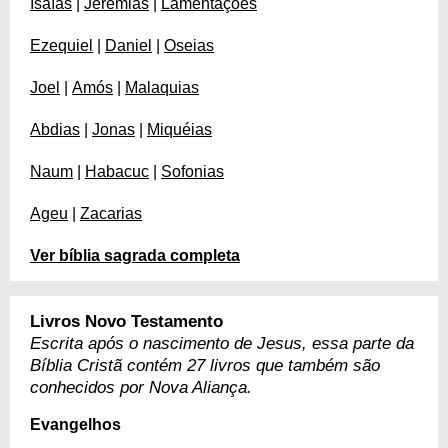
Isaías
|
Jeremias
|
Lamentações
Ezequiel
|
Daniel
|
Oseias
Joel
|
Amós
|
Malaquias
Abdias
|
Jonas
|
Miquéias
Naum
|
Habacuc
|
Sofonias
Ageu
|
Zacarias
Ver bíblia sagrada completa
Livros Novo Testamento
Escrita após o nascimento de Jesus, essa parte da
Bíblia Cristã contém 27 livros que também são
conhecidos por Nova Aliança.
Evangelhos