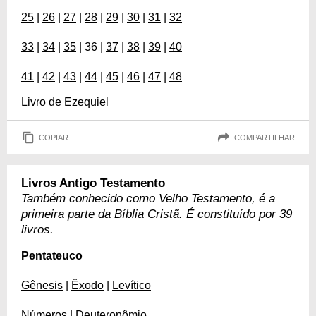
25
|
26
|
27
|
28
|
29
|
30
|
31
|
32
33
|
34
|
35
| 36 |
37
|
38
|
39
|
40
41
|
42
|
43
|
44
|
45
|
46
|
47
|
48
Livro de Ezequiel
COPIAR
COMPARTILHAR
Livros Antigo Testamento
Também conhecido como Velho Testamento, é a
primeira parte da Bíblia Cristã. É constituído por 39
livros.
Pentateuco
Gênesis
|
Êxodo
|
Levítico
Números
|
Deuteronômio