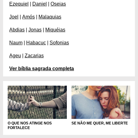
Ezequiel
|
Daniel
|
Oseias
Joel
|
Amós
|
Malaquias
Abdias
|
Jonas
|
Miquéias
Naum
|
Habacuc
|
Sofonias
Ageu
|
Zacarias
Ver bíblia sagrada completa
SE NÃO ME QUER, ME LIBERTE
O QUE NOS ATINGE NOS
FORTALECE