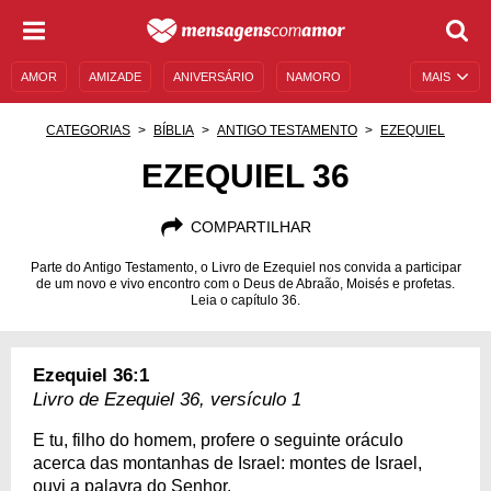
AMOR
AMIZADE
ANIVERSÁRIO
NAMORO
MAIS
SENTIMENTOS
LEGENDAS
DATAS ESPECIAIS
CATEGORIAS
BÍBLIA
ANTIGO TESTAMENTO
EZEQUIEL
UNIVERSO FEMININO
AUTOAJUDA
DESCULPAS
EZEQUIEL 36
MENSAGENS E FRASES
MENSAGENS DE ANIVERSÁRIO
COMPARTILHAR
ENTRETENIMENTO
FAMOSOS
BÍBLIA
Parte do Antigo Testamento, o Livro de Ezequiel nos convida a participar
de um novo e vivo encontro com o Deus de Abraão, Moisés e profetas.
Leia o capítulo 36.
Ezequiel 36:1
Livro de Ezequiel 36, versículo 1
E tu, filho do homem, profere o seguinte oráculo
acerca das montanhas de Israel: montes de Israel,
ouvi a palavra do Senhor.