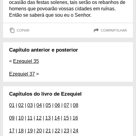
ocasião das festas solenes, tais serão os rebanhos de
homens que povoarão vossas cidades em ruínas.
Então se saberá que sou eu o Senhor.
COPIAR
COMPARTILHAR
Capítulo anterior e posterior
<
Ezequiel 35
Ezequiel 37
>
Capítulos do livro de Ezequiel
01
|
02
|
03
|
04
|
05
|
06
|
07
|
08
09
|
10
|
11
|
12
|
13
|
14
|
15
|
16
17
|
18
|
19
|
20
|
21
|
22
|
23
|
24