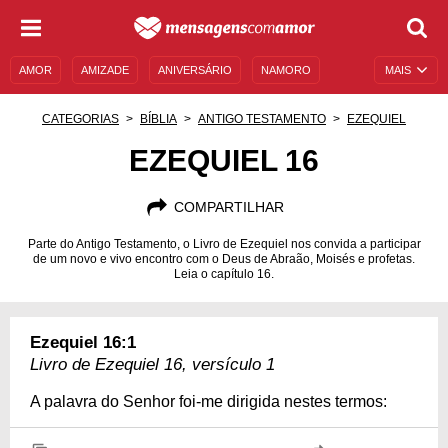
AMOR
AMIZADE
ANIVERSÁRIO
NAMORO
MAIS
SENTIMENTOS
LEGENDAS
DATAS ESPECIAIS
CATEGORIAS
BÍBLIA
ANTIGO TESTAMENTO
EZEQUIEL
UNIVERSO FEMININO
AUTOAJUDA
DESCULPAS
EZEQUIEL 16
MENSAGENS E FRASES
MENSAGENS DE ANIVERSÁRIO
COMPARTILHAR
ENTRETENIMENTO
FAMOSOS
BÍBLIA
Parte do Antigo Testamento, o Livro de Ezequiel nos convida a participar
de um novo e vivo encontro com o Deus de Abraão, Moisés e profetas.
Leia o capítulo 16.
Ezequiel 16:1
Livro de Ezequiel 16, versículo 1
A palavra do Senhor foi-me dirigida nestes termos: