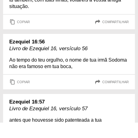
situação.
COPIAR
COMPARTILHAR
Ezequiel 16:56
Livro de Ezequiel 16, versículo 56
Ao tempo do teu orgulho, o nome de tua irmã Sodoma
não era famoso em tua boca,
COPIAR
COMPARTILHAR
Ezequiel 16:57
Livro de Ezequiel 16, versículo 57
antes que houvesse sido patenteada a tua
perversidade, como no tempo em que recebias os
ultrajes das filhas da Síria e de suas vizinhas, das