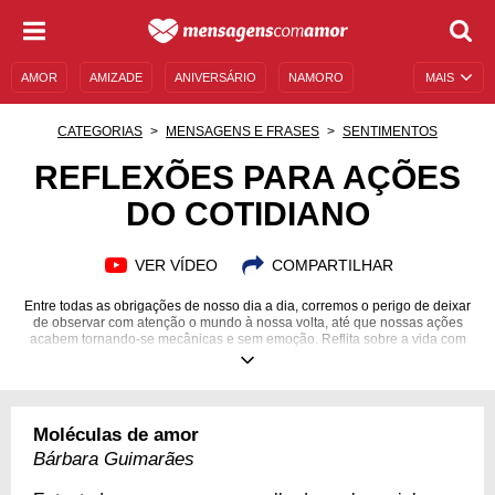
AMOR
AMIZADE
ANIVERSÁRIO
NAMORO
MAIS
SENTIMENTOS
LEGENDAS
DATAS ESPECIAIS
CATEGORIAS
MENSAGENS E FRASES
SENTIMENTOS
UNIVERSO FEMININO
AUTOAJUDA
DESCULPAS
REFLEXÕES PARA AÇÕES
DO COTIDIANO
MENSAGENS E FRASES
MENSAGENS DE ANIVERSÁRIO
ENTRETENIMENTO
FAMOSOS
BÍBLIA
VER VÍDEO
COMPARTILHAR
Entre todas as obrigações de nosso dia a dia, corremos o perigo de deixar
de observar com atenção o mundo à nossa volta, até que nossas ações
acabem tornando-se mecânicas e sem emoção. Reflita sobre a vida com
estas palavras, para que seu cotidiano seja mais cheio de poesia.
Moléculas de amor
Bárbara Guimarães