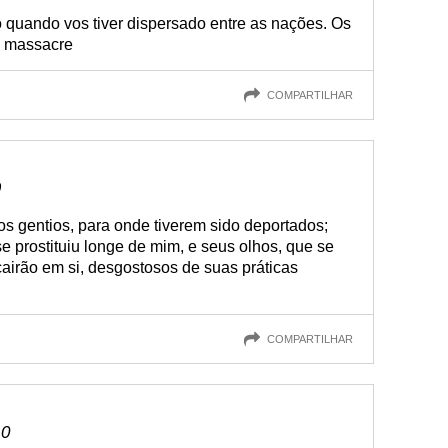
o quando vos tiver dispersado entre as nações. Os
o massacre
COMPARTILHAR
9
s gentios, para onde tiverem sido deportados;
e prostituiu longe de mim, e seus olhos, que se
cairão em si, desgostosos de suas práticas
COMPARTILHAR
10