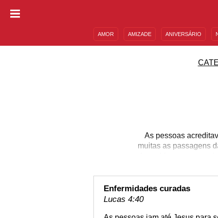
AMOR
AMIZADE
ANIVERSÁRIO
DESCULPAS
MENSAGENS E FRASES
CAT
As pessoas acreditav
muitas as passagens da
de problemas, por meio
mão atrofiada, orelha 
Isso é pouco, perto de 
Acreditar no poder d
Enfermidades curadas
Lucas 4:40
As pessoas iam até Jesus para s