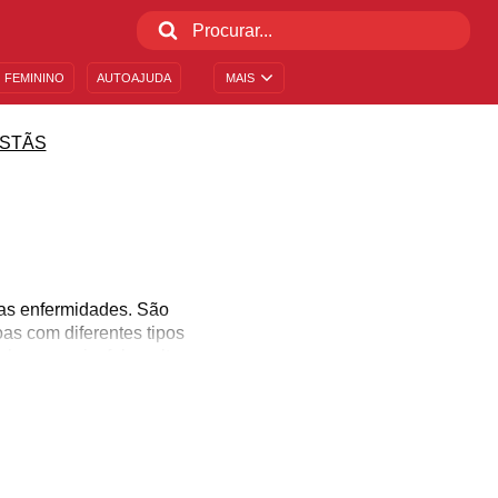
 FEMININO
AUTOAJUDA
MAIS
ISTÃS
uas enfermidades. São
as com diferentes tipos
hemorragia, febre alta,
evento de ressurreição.
r dado sua vida por nós.
erior. Confira nestas