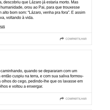
, descobriu que Lázaro já estaria morto. Mas
e humanidade, orou ao Pai, para que trouxesse
m alto bom som: “Lázaro, venha pra fora”. E assim
va, voltando à vida.
eus
COMPARTILHAR
am caminhando, quando se depararam com um
ntão cuspiu na terra, e com sua saliva formou-
 olhos do cego, pedindo-lhe que os lavasse em
lhos e voltou a enxergar.
COMPARTILHAR