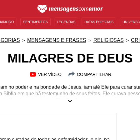
NAMORO
SENTIMENTOS
LEGENDAS
DATAS ESPECIAIS
UNIVERSO
MENSAGENS DE ANIVERSÁRIO
ENTRETENIMENTO
FAMOSOS
BÍBLIA
EGORIAS
MENSAGENS E FRASES
RELIGIOSAS
CR
MILAGRES DE DEUS
VER VÍDEO
COMPARTILHAR
am no poder e na bondade de Jesus, iam até Ele para curar s
 Bíblia em que há testemunho de seus feitos. Ele curava pesso
 da fé e do poder dado a Ele. Confira milagres em pessoas com 
cortada, paralítico, cego, leproso, surdo-mudo e até mesmo um 
tudo de que Deus é capaz, e de tudo que Ele fez por nós, por te
e Deus faz bem para a alma, é parte de um processo de cura int
mensagens alguns milagres realizados por Ele.
erem curadas de todas as enfermidades, e ele, na