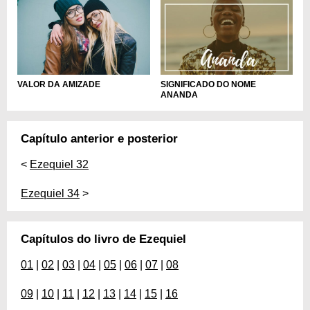
VALOR DA AMIZADE
SIGNIFICADO DO NOME
ANANDA
Capítulo anterior e posterior
<
Ezequiel 32
Ezequiel 34
>
Capítulos do livro de Ezequiel
01
|
02
|
03
|
04
|
05
|
06
|
07
|
08
09
|
10
|
11
|
12
|
13
|
14
|
15
|
16