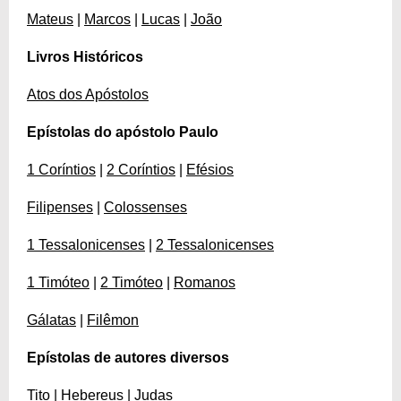
Mateus
|
Marcos
|
Lucas
|
João
Livros Históricos
Atos dos Apóstolos
Epístolas do apóstolo Paulo
1 Coríntios
|
2 Coríntios
|
Efésios
Filipenses
|
Colossenses
1 Tessalonicenses
|
2 Tessalonicenses
1 Timóteo
|
2 Timóteo
|
Romanos
Gálatas
|
Filêmon
Epístolas de autores diversos
Tito
|
Hebereus
|
Judas