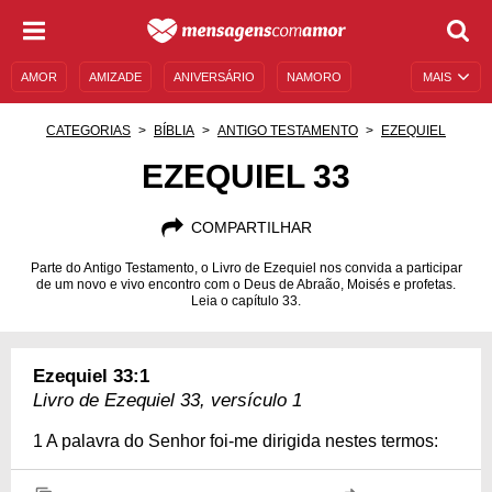
AMOR
AMIZADE
ANIVERSÁRIO
NAMORO
MAIS
SENTIMENTOS
LEGENDAS
DATAS ESPECIAIS
CATEGORIAS
BÍBLIA
ANTIGO TESTAMENTO
EZEQUIEL
UNIVERSO FEMININO
AUTOAJUDA
DESCULPAS
EZEQUIEL 33
MENSAGENS E FRASES
MENSAGENS DE ANIVERSÁRIO
COMPARTILHAR
ENTRETENIMENTO
FAMOSOS
BÍBLIA
Parte do Antigo Testamento, o Livro de Ezequiel nos convida a participar
de um novo e vivo encontro com o Deus de Abraão, Moisés e profetas.
Leia o capítulo 33.
Ezequiel 33:1
Livro de Ezequiel 33, versículo 1
1 A palavra do Senhor foi-me dirigida nestes termos: