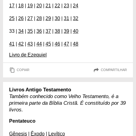
17
|
18
|
19
|
20
|
21
|
22
|
23
|
24
25
|
26
|
27
|
28
|
29
|
30
|
31
|
32
33 |
34
|
35
|
36
|
37
|
38
|
39
|
40
41
|
42
|
43
|
44
|
45
|
46
|
47
|
48
Livro de Ezequiel
COPIAR
COMPARTILHAR
Livros Antigo Testamento
Também conhecido como Velho Testamento, é a
primeira parte da Bíblia Cristã. É constituído por 39
livros.
Pentateuco
Gênesis
|
Êxodo
|
Levítico