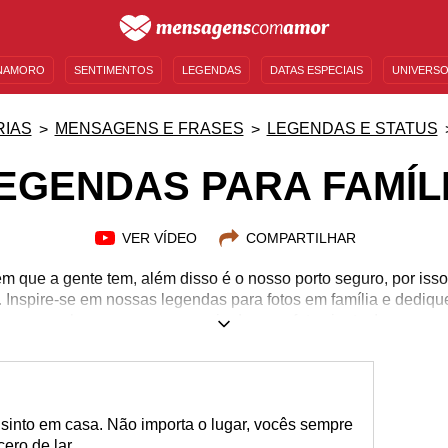
NAMORO
SENTIMENTOS
LEGENDAS
DATAS ESPECIAIS
UNIVERSO
MENSAGENS DE ANIVERSÁRIO
ENTRETENIMENTO
FAMOSOS
BÍBLIA
IAS
MENSAGENS E FRASES
LEGENDAS E STATUS
EGENDAS PARA FAMÍL
VER VÍDEO
COMPARTILHAR
bem que a gente tem, além disso é o nosso porto seguro, por iss
. Inspire-se em nossas legendas para fotos em família e dedique
homenagens por meio de suas fotos juntos!
into em casa. Não importa o lugar, vocês sempre
ero de lar.