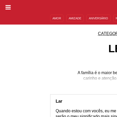
AMOR
AMIZADE
ANIVERSÁRIO
DESCULPAS
MENSAGENS E FRASES
CATEGOR
L
A família é o maior 
carinho e atenção
Lar
Quando estou com vocês, eu me s
serão o meu significado mais sinc