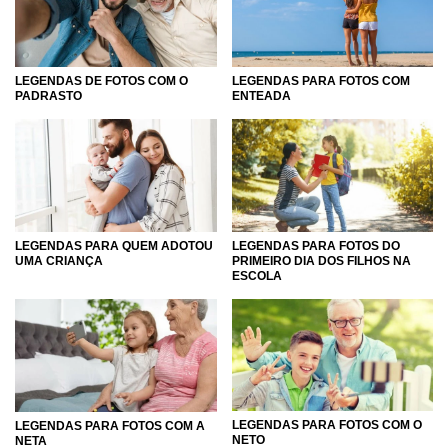
Portanto, basta rolar a tela para baixo, escolher aquela
página que você mais precisa e se identifica no momento
e se inspirar para demonstrar o quanto você ama cada um
LEGENDAS DE FOTOS COM O
LEGENDAS PARA FOTOS COM
dos seus familiares profundamente.
PADRASTO
ENTEADA
LEGENDAS PARA FOTOS DO
LEGENDAS PARA QUEM ADOTOU
PRIMEIRO DIA DOS FILHOS NA
UMA CRIANÇA
ESCOLA
LEGENDAS PARA FOTOS COM O
LEGENDAS PARA FOTOS COM A
NETO
NETA