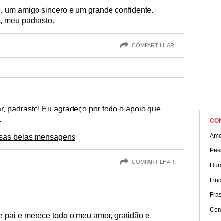
compartilhar!
, um amigo sincero e um grande confidente.
, meu padrasto.
COMPARTILHAR
r, padrasto! Eu agradeço por todo o apoio que
.
CO
Amo
ssas belas mensagens
Pes
COMPARTILHAR
Hum
Lin
Fra
Com
 pai e merece todo o meu amor, gratidão e