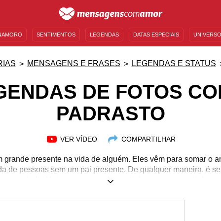
NAMORO
SENTIMENTOS
LEGENDAS
DATAS ESPECIAIS
UNIVERSO
MENSAGENS DE ANIVERSÁRIO
ENTRETENIMENTO
FAMOSOS
BÍBLIA
IAS
MENSAGENS E FRASES
LEGENDAS E STATUS
GENDAS DE FOTOS CO
PADRASTO
VER VÍDEO
COMPARTILHAR
 grande presente na vida de alguém. Eles vêm para somar o am
da de pessoas sem um pai presente. De qualquer maneira, é 
ao seu lado. Hoje temos as redes sociais como um caminho a 
eciais, que tal postar uma foto com o seu padrasto com uma l
 colocar um sorriso no rosto desse homem importante para voc
 você sente por ele. Confira essas legendas para fotos com o 