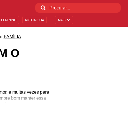
 FEMININO
AUTOAJUDA
MAIS
FAMÍLIA
M O
or, e muitas vezes para
sempre bom manter essa
mais para demonstrar
egenda repleta de amor e
ê e deixá-lo ciente do
padrasto e não deixe de