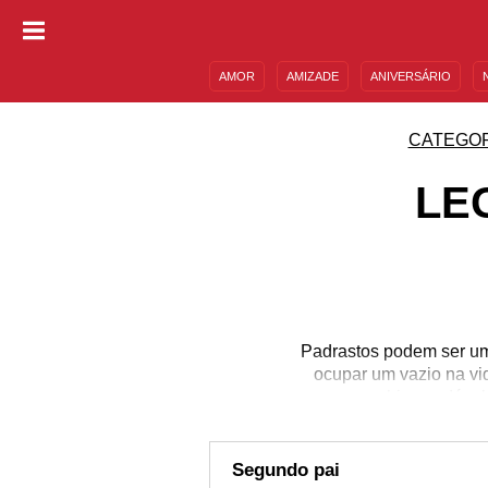
AMOR
AMIZADE
ANIVERSÁRIO
DESCULPAS
MENSAGENS E FRASES
CATEGOR
LE
Padrastos podem ser um
ocupar um vazio na vi
companhia saudável 
carinho por pessoas esp
homenagens? Você pode
tamanho do carinho que
Segundo pai