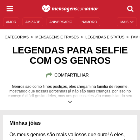
AMOR
AMIZADE
ANIVERSÁRIO
NAMORO
MAIS
SENTIMENTOS
LEGENDAS
DATAS ESPECIAIS
CATEGORIAS
MENSAGENS E FRASES
LEGENDAS E STATUS
FAMÍ
UNIVERSO FEMININO
AUTOAJUDA
DESCULPAS
LEGENDAS PARA SELFIE
COM OS GENROS
MENSAGENS E FRASES
MENSAGENS DE ANIVERSÁRIO
ENTRETENIMENTO
FAMOSOS
BÍBLIA
COMPARTILHAR
Genros são como filhos postiços, eles chegam na família de repente,
mostrando que nossas gorotinhas já não são mais crianças, por isso no
começo é difícil gostar deles, mas aos poucos eles vão conquistando seu
espaço e se tornam muito queridos. Demonstre seu carinho pelo seu
genro!
Minhas jóias
Os meus genros são mais valiosos que ouro! A eles,