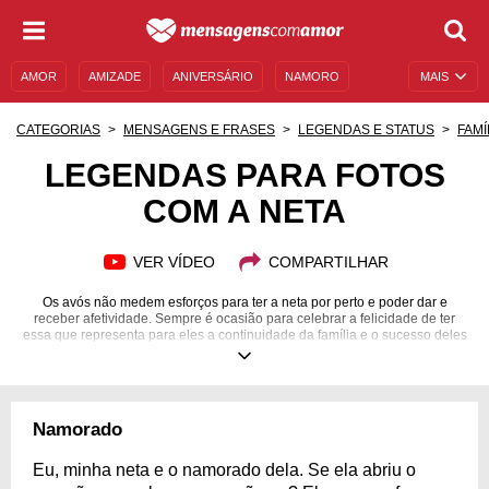
AMOR
AMIZADE
ANIVERSÁRIO
NAMORO
MAIS
SENTIMENTOS
LEGENDAS
DATAS ESPECIAIS
CATEGORIAS
MENSAGENS E FRASES
LEGENDAS E STATUS
FAMÍ
UNIVERSO FEMININO
AUTOAJUDA
DESCULPAS
LEGENDAS PARA FOTOS
COM A NETA
MENSAGENS E FRASES
MENSAGENS DE ANIVERSÁRIO
ENTRETENIMENTO
FAMOSOS
BÍBLIA
VER VÍDEO
COMPARTILHAR
Os avós não medem esforços para ter a neta por perto e poder dar e
receber afetividade. Sempre é ocasião para celebrar a felicidade de ter
essa que representa para eles a continuidade da família e o sucesso deles
como pais que foram. Além disso, os avós costumam mimar a neta e
realizam todos os desejos da menina, da moça e da mulher. Faz todo
sentido fotografar os momentos mais cheios de ternura, alegria e
proximidade. Para completar as imagens declarando os bons sentimentos
nas várias situações, as legendas para fotos com a neta que elaboramos
Namorado
são ideais. Usufrua daquelas que te emocionam e deixe todos saberem
como é bom compartilhar a vida com quem enche o seu coração de
orgulho.
Eu, minha neta e o namorado dela. Se ela abriu o